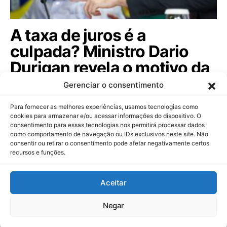
A taxa de juros é a
culpada? Ministro Dario
Durigan revela o motivo da
dívida pública subir; veja!
Gerenciar o consentimento
Ministro da Fazenda afasta rumores sobre controle
Para fornecer as melhores experiências, usamos tecnologias como
de capitais e comenta o futuro do…
cookies para armazenar e/ou acessar informações do dispositivo. O
consentimento para essas tecnologias nos permitirá processar dados
como comportamento de navegação ou IDs exclusivos neste site. Não
consentir ou retirar o consentimento pode afetar negativamente certos
recursos e funções.
Dinheiropédia
Aceitar
Contato
Sobre Nós
Política de Privacidade
Aviso Legal
Negar