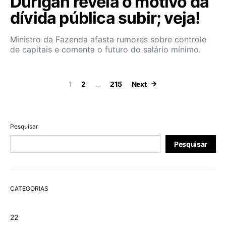
Durigan revela o motivo da
dívida pública subir; veja!
Ministro da Fazenda afasta rumores sobre controle
de capitais e comenta o futuro do salário mínimo.
Paginação de 
1
2
…
215
Next
Pesquisar
Pesquisar
CATEGORIAS
22