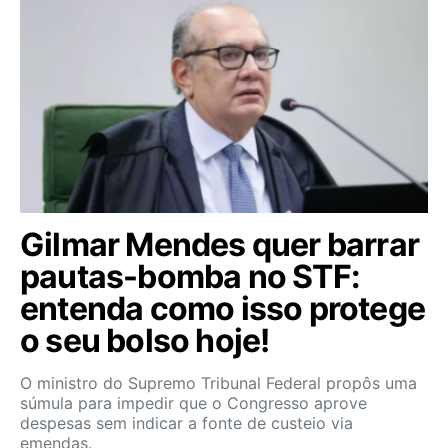
Gilmar Mendes quer barrar
pautas-bomba no STF:
entenda como isso protege
o seu bolso hoje!
O ministro do Supremo Tribunal Federal propôs uma
súmula para impedir que o Congresso aprove
despesas sem indicar a fonte de custeio via
emendas.