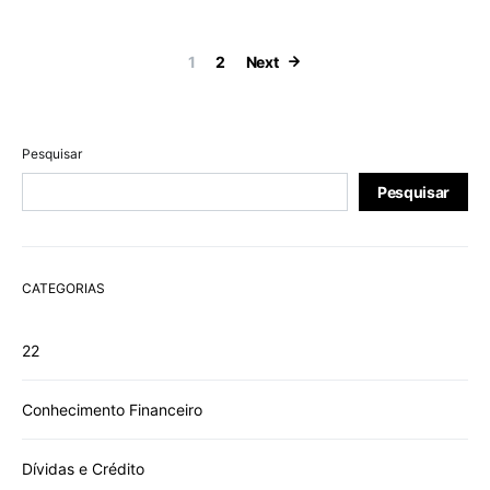
Paginação de 
1
2
Next
Pesquisar
Pesquisar
CATEGORIAS
22
Conhecimento Financeiro
Dívidas e Crédito