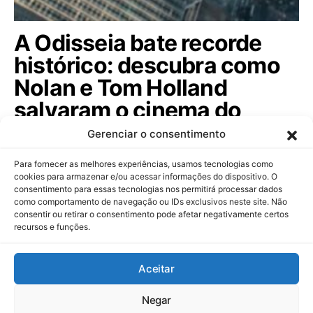
A Odisseia bate recorde
histórico: descubra como
Nolan e Tom Holland
salvaram o cinema do
streaming
Gerenciar o consentimento
O épico A Odisseia prova que o cinema ainda é um
Para fornecer as melhores experiências, usamos tecnologias como
evento imbatível e movimenta bilhões…
cookies para armazenar e/ou acessar informações do dispositivo. O
consentimento para essas tecnologias nos permitirá processar dados
como comportamento de navegação ou IDs exclusivos neste site. Não
consentir ou retirar o consentimento pode afetar negativamente certos
recursos e funções.
Dinheiropédia
Aceitar
Contato
Sobre Nós
Política de Privacidade
Aviso Legal
Negar