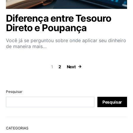
Diferença entre Tesouro
Direto e Poupança
Você já se perguntou sobre onde aplicar seu dinheiro
de maneira mais…
Paginação de 
1
2
Next
Pesquisar
Pesquisar
CATEGORIAS