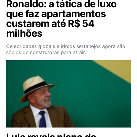
Ronaldo: a tática de luxo
que faz apartamentos
custarem até R$ 54
milhões
Celebridades globais e ídolos sertanejos agora são
sócios de construtoras para atrair…