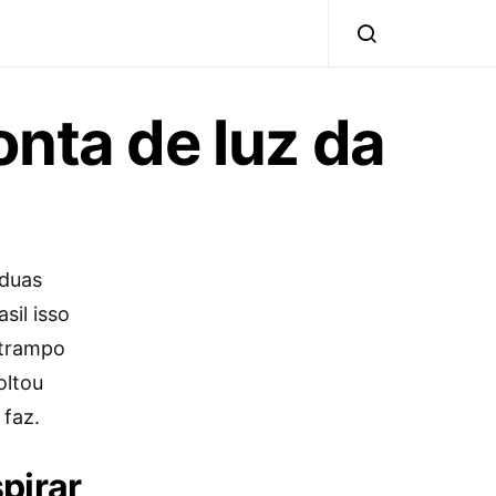
nta de luz da
 duas
sil isso
 trampo
oltou
faz.
pirar