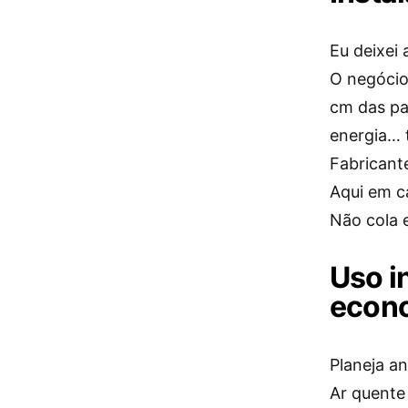
Eu deixei
O negócio 
cm das par
energia… t
Fabricant
Aqui em c
Não cola 
Uso i
econ
Planeja an
Ar quente