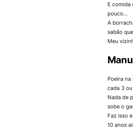
E comida 
pouco…
A borracha
sabão que
Meu vizin
Manut
Poeira na 
cada 3 ou
Nada de pe
sobe o gas
Faz isso 
10 anos a