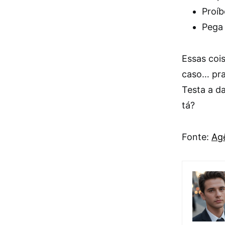
Proíb
Pega 
Essas coi
caso… pra
Testa a da
tá?
Fonte:
Agê