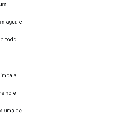
 um
com água e
po todo.
limpa a
relho e
em uma de