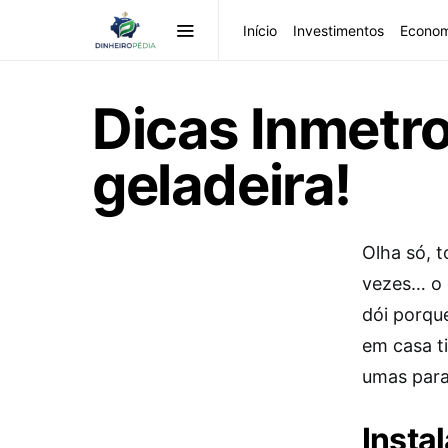
Início
Investimentos
Econom
Dicas Inmetro
geladeira!
Olha só, 
vezes… o 
dói porqu
em casa t
umas para
Insta