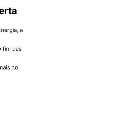
erta
nergia, a
 fim das
mais no