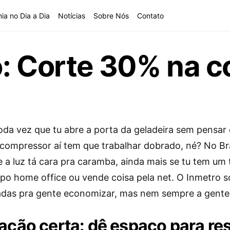
ia no Dia a Dia
Notícias
Sobre Nós
Contato
: Corte 30% na co
toda vez que tu abre a porta da geladeira sem pensar
compressor aí tem que trabalhar dobrado, né? No Bra
e a luz tá cara pra caramba, ainda mais se tu tem um
ipo home office ou vende coisa pela net. O Inmetro s
das pra gente economizar, mas nem sempre a gente 
lação certa: dê espaço para res