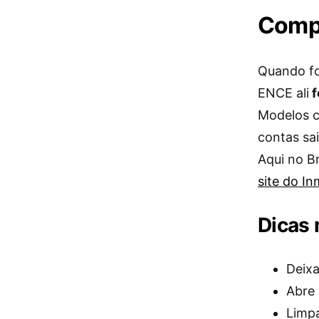
Compr
Quando fo
ENCE ali
f
Modelos c
contas sa
Aqui no B
site do In
Dicas 
Deixa
Abre 
Limpa