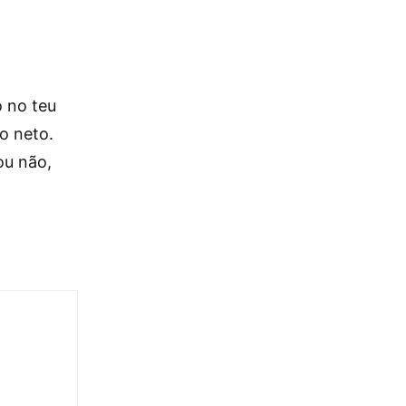
o no teu
o neto.
ou não,