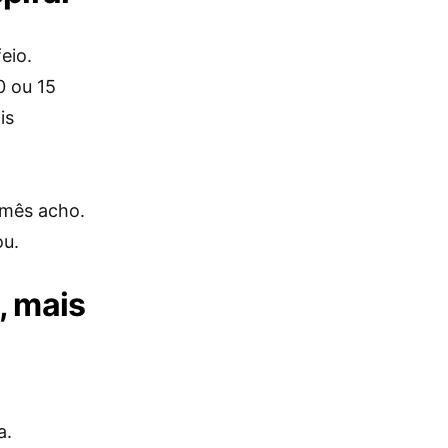
eio.
0 ou 15
is
 mês acho.
ou.
, mais
a.