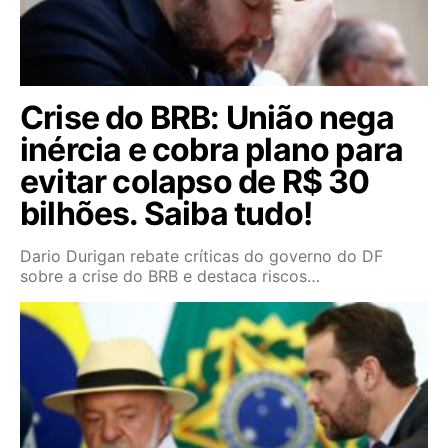
Crise do BRB: União nega
inércia e cobra plano para
evitar colapso de R$ 30
bilhões. Saiba tudo!
Dario Durigan rebate críticas do governo do DF
sobre a crise do BRB e destaca riscos…