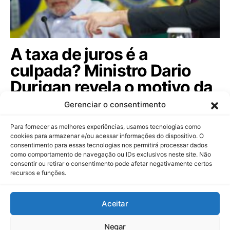
A taxa de juros é a
culpada? Ministro Dario
Durigan revela o motivo da
dívida pública subir; veja!
Gerenciar o consentimento
Ministro da Fazenda afasta rumores sobre controle
Para fornecer as melhores experiências, usamos tecnologias como
de capitais e comenta o futuro do…
cookies para armazenar e/ou acessar informações do dispositivo. O
consentimento para essas tecnologias nos permitirá processar dados
como comportamento de navegação ou IDs exclusivos neste site. Não
consentir ou retirar o consentimento pode afetar negativamente certos
recursos e funções.
Dinheiropédia
Aceitar
Contato
Sobre Nós
Política de Privacidade
Aviso Legal
Negar