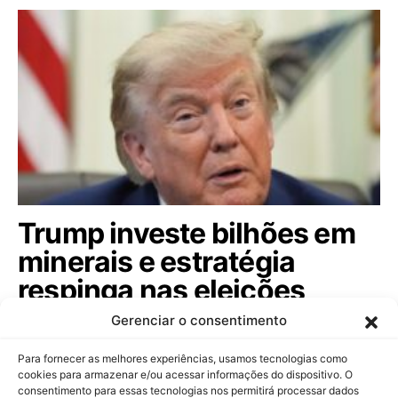
Trump investe bilhões em
minerais e estratégia
respinga nas eleições
brasileiras; veja
Gerenciar o consentimento
Com aporte de US$ 3 bilhões em mineração de
Para fornecer as melhores experiências, usamos tecnologias como
minerais críticos, governo americano busca…
cookies para armazenar e/ou acessar informações do dispositivo. O
consentimento para essas tecnologias nos permitirá processar dados