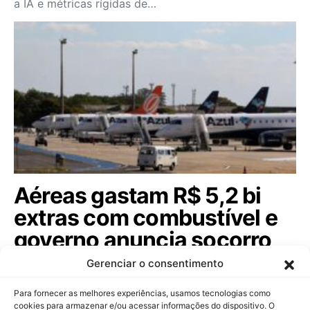
a IA e métricas rígidas de…
Aéreas gastam R$ 5,2 bi
extras com combustível e
governo anuncia socorro
bilionário
Gerenciar o consentimento
Entenda como o conflito no Oriente Médio impactou
Para fornecer as melhores experiências, usamos tecnologias como
o querosene de aviação e as medidas…
cookies para armazenar e/ou acessar informações do dispositivo. O