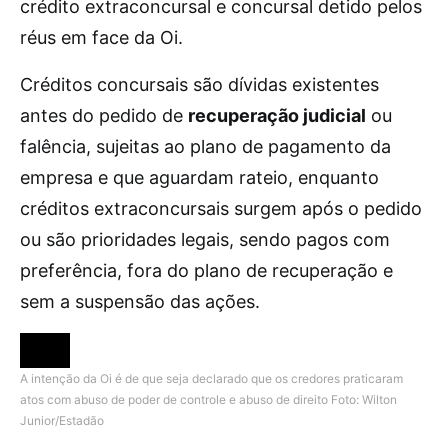
crédito extraconcursal e concursal detido pelos
réus em face da Oi.
Créditos concursais são dívidas existentes
antes do pedido de
recuperação judicial
ou
falência, sujeitas ao plano de pagamento da
empresa e que aguardam rateio, enquanto
créditos extraconcursais surgem após o pedido
ou são prioridades legais, sendo pagos com
preferência, fora do plano de recuperação e
sem a suspensão das ações.
A intenção da Oi é de que seja declarado que os credores praticaram
atos com abuso de poder de controle e abuso de direito
Foto: Wilton
Junior/Estadão