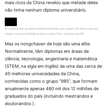
mais ricos da China revelou que metade deles
não tinha nenhum diploma universitário.
Xi Jinping tem ajudado empreendedores que atuam nas áreas que ele
elegeu como estratégicas para o país
Foto: Jessica Lee/AP
Mas os
nongchaoer
de hoje são uma elite.
Normalmente, têm diplomas em áreas de
ciência, tecnologia, engenharia e matemática
(STEM, na sigla em inglês) de uma das cerca de
40 melhores universidades da China,
conhecidas como o grupo “985”, que formam
anualmente apenas 460 mil dos 12 milhões de
graduados do país (incluindo mestrandos e
doutorandos ).