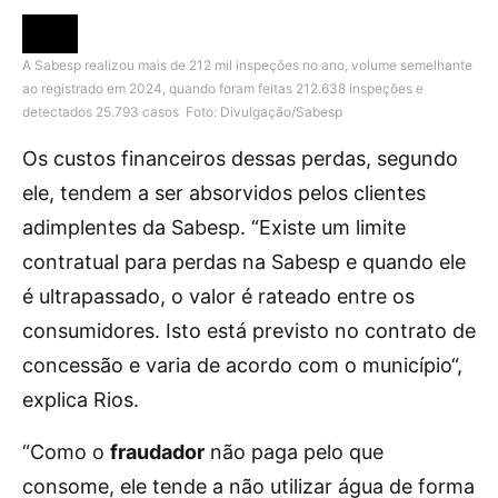
A Sabesp realizou mais de 212 mil inspeções no ano, volume semelhante
ao registrado em 2024, quando foram feitas 212.638 inspeções e
detectados 25.793 casos
Foto: Divulgação/Sabesp
Os custos financeiros dessas perdas, segundo
ele, tendem a ser absorvidos pelos clientes
adimplentes da Sabesp. “Existe um limite
contratual para perdas na Sabesp e quando ele
é ultrapassado, o valor é rateado entre os
consumidores. Isto está previsto no contrato de
concessão e varia de acordo com o município“,
explica Rios.
“Como o
fraudador
não paga pelo que
consome, ele tende a não utilizar água de forma