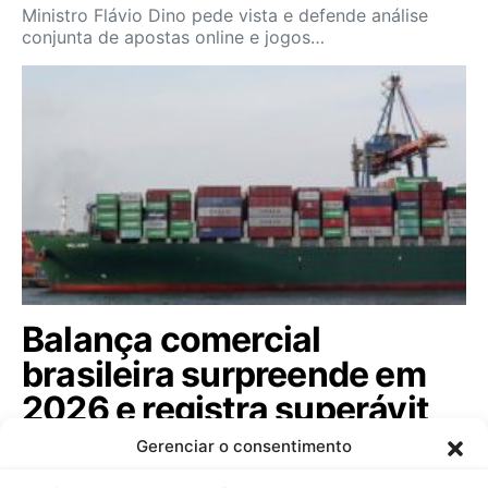
Ministro Flávio Dino pede vista e defende análise
conjunta de apostas online e jogos…
Balança comercial
brasileira surpreende em
2026 e registra superávit
de US$ 7,1 bi em julho
Gerenciar o consentimento