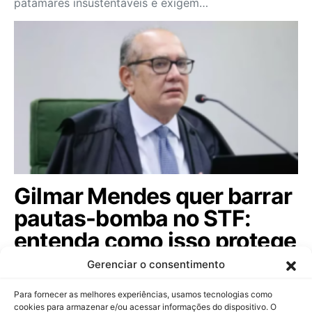
patamares insustentáveis e exigem…
Gilmar Mendes quer barrar
pautas-bomba no STF:
entenda como isso protege
o seu bolso hoje!
Gerenciar o consentimento
O ministro do Supremo Tribunal Federal propôs uma
Para fornecer as melhores experiências, usamos tecnologias como
súmula para impedir que o Congresso…
cookies para armazenar e/ou acessar informações do dispositivo. O