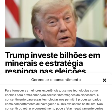
Trump investe bilhões em
minerais e estratégia
respinga nas eleições
brasileiras; veja
Gerenciar o consentimento
Com aporte de US$ 3 bilhões em mineração de
Para fornecer as melhores experiências, usamos tecnologias como
minerais críticos, governo americano busca…
cookies para armazenar e/ou acessar informações do dispositivo. O
consentimento para essas tecnologias nos permitirá processar dados
como comportamento de navegação ou IDs exclusivos neste site. Não
consentir ou retirar o consentimento pode afetar negativamente certos