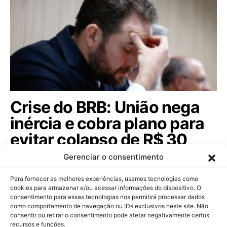
Crise do BRB: União nega
inércia e cobra plano para
evitar colapso de R$ 30
bilhões. Saiba tudo!
Gerenciar o consentimento
Dario Durigan rebate críticas do governo do DF
Para fornecer as melhores experiências, usamos tecnologias como
sobre a crise do BRB e destaca riscos…
cookies para armazenar e/ou acessar informações do dispositivo. O
consentimento para essas tecnologias nos permitirá processar dados
como comportamento de navegação ou IDs exclusivos neste site. Não
consentir ou retirar o consentimento pode afetar negativamente certos
recursos e funções.