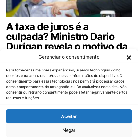
A taxa de juros é a
culpada? Ministro Dario
Durigan revela o motivo da
dívida pública subir; veja!
Gerenciar o consentimento
Ministro da Fazenda afasta rumores sobre controle
Para fornecer as melhores experiências, usamos tecnologias como
de capitais e comenta o futuro do…
cookies para armazenar e/ou acessar informações do dispositivo. O
consentimento para essas tecnologias nos permitirá processar dados
como comportamento de navegação ou IDs exclusivos neste site. Não
consentir ou retirar o consentimento pode afetar negativamente certos
recursos e funções.
Dinheiropédia
Aceitar
Contato
Sobre Nós
Política de Privacidade
Aviso Legal
Negar