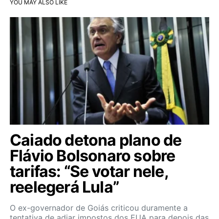
YOU MAY ALSO LIKE
Caiado detona plano de
Flávio Bolsonaro sobre
tarifas: “Se votar nele,
reelegerá Lula”
O ex-governador de Goiás criticou duramente a
tentativa de adiar impostos dos EUA para depois das