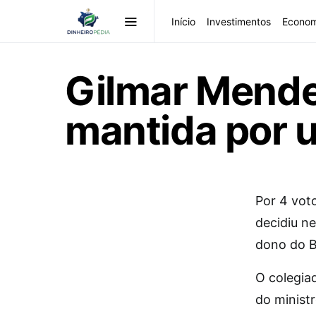
Início
Investimentos
Econom
Gilmar Mendes
mantida por 
P
or 4 vot
decidiu ne
dono do 
O colegiad
do minist