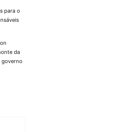
as para o
nsáveis
son
monte da
o governo