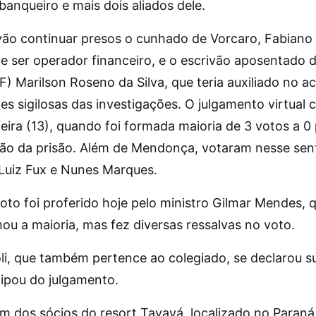
banqueiro e mais dois aliados dele.
o continuar presos o cunhado de Vorcaro, Fabiano Z
e ser operador financeiro, e o escrivão aposentado d
F) Marilson Roseno da Silva, que teria auxiliado no a
es sigilosas das investigações. O julgamento virtual
eira (13), quando foi formada maioria de 3 votos a 0 
o da prisão. Além de Mendonça, votaram nesse sen
 Luiz Fux e Nunes Marques.
oto foi proferido hoje pelo ministro Gilmar Mendes, 
u a maioria, mas fez diversas ressalvas no voto.
oli, que também pertence ao colegiado, se declarou s
cipou do julgamento.
um dos sócios do resort Tayayá, localizado no Paraná