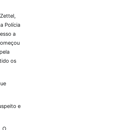
ettel,
a Polícia
cesso a
 começou
pela
tido os
que
uspeito e
. O