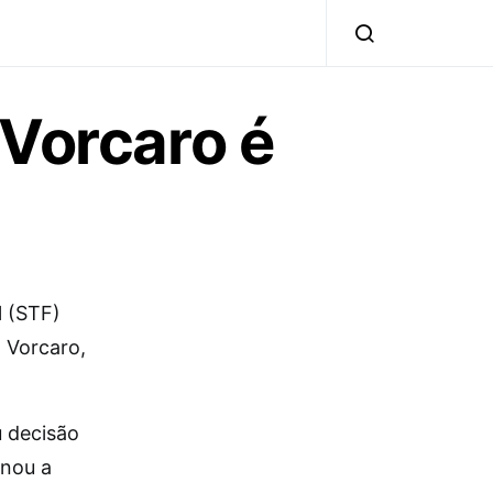
 Vorcaro é
l (STF)
l Vorcaro,
u decisão
inou a