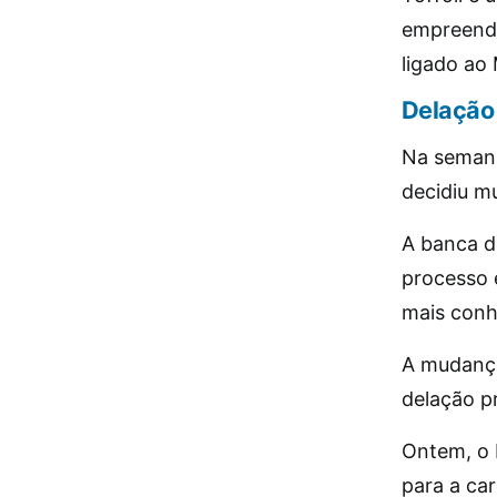
empreendi
ligado ao 
Delaçã
Na semana
decidiu m
A banca do
processo e
mais conh
A mudança
delação p
Ontem, o b
para a ca