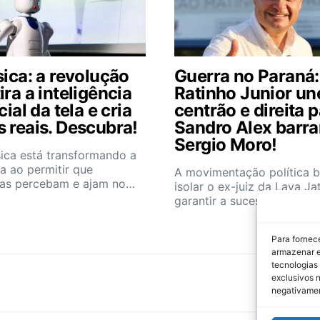
sica: a revolução
Guerra no Paraná:
ira a inteligência
Ratinho Junior un
icial da tela e cria
centrão e direita 
s reais. Descubra!
Sandro Alex barra
Sergio Moro!
sica está transformando a
ia ao permitir que
A movimentação política 
as percebam e ajam no…
isolar o ex-juiz da Lava Ja
garantir a sucessão…
Para fornec
armazenar e
tecnologias
exclusivos n
negativamen