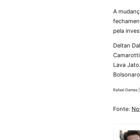
A mudança 
fechament
pela inve
Deltan Da
Camarotti
Lava Jato
Bolsonaro,
Rafael Damas |
Fonte:
Not