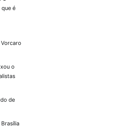
 que é
 Vorcaro
ixou o
alistas
rdo de
Brasília