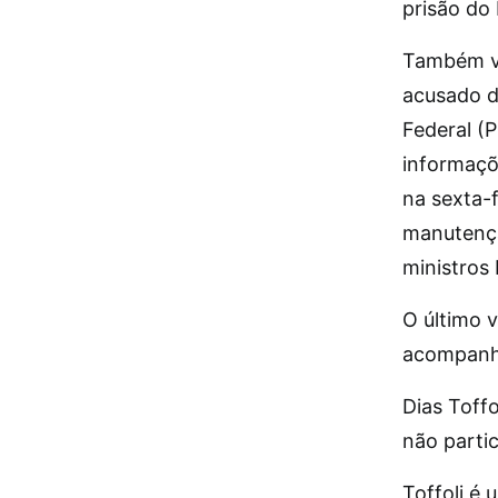
prisão do 
Também vã
acusado d
Federal (P
informaçõ
na sexta-f
manutençã
ministros
O último v
acompanho
Dias Toff
não parti
Toffoli é 