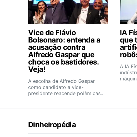
Vice de Flávio
IA Fí
Bolsonaro: entenda a
que t
acusação contra
artif
Alfredo Gaspar que
robô
choca os bastidores.
A IA Fí
Veja!
indústr
máquin
A escolha de Alfredo Gaspar
como candidato a vice-
presidente reacende polêmicas…
Dinheiropédia