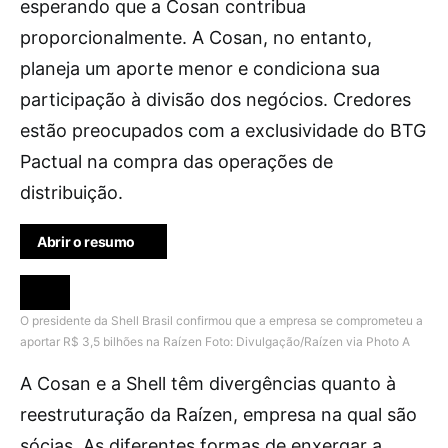
esperando que a Cosan contribua
proporcionalmente. A Cosan, no entanto,
planeja um aporte menor e condiciona sua
participação à divisão dos negócios. Credores
estão preocupados com a exclusividade do BTG
Pactual na compra das operações de
distribuição.
Abrir o resumo
O presidente da Shell Brasil confirmou que a empresa se comprometeu a
aportar R$ 3,5 bilhões na Raízen
Foto: Divulgação/Raízen via Photo A
A Cosan e a Shell têm divergências quanto à
reestruturação da Raízen, empresa na qual são
sócias. As diferentes formas de enxergar a