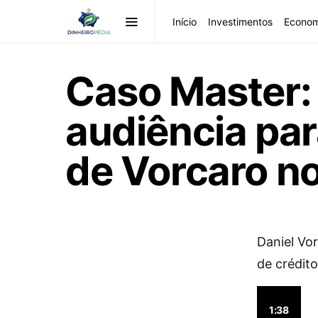
Início
Investimentos
Econom
Caso Master:
audiência par
de Vorcaro no
Daniel Vo
de crédit
1:38