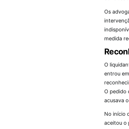
Os advoga
intervençã
indisponív
medida req
Recon
O liquida
entrou em
reconheci
O pedido 
acusava o
No início 
aceitou o