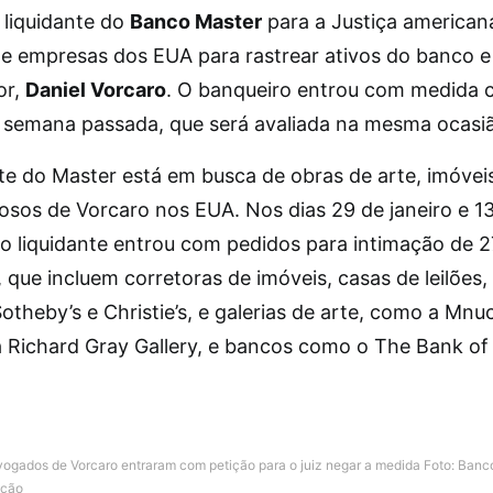
 liquidante do
Banco Master
para a Justiça americana
e empresas dos EUA para rastrear ativos do banco e
or,
Daniel Vorcaro
. O banqueiro entrou com medida 
 semana passada, que será avaliada na mesma ocasi
nte do Master está em busca de obras de arte, imóvei
iosos de Vorcaro nos EUA. Nos dias 29 de janeiro e 1
, o liquidante entrou com pedidos para intimação de 2
 que incluem corretoras de imóveis, casas de leilões
theby’s e Christie’s, e galerias de arte, como a Mnu
 a Richard Gray Gallery, e bancos como o The Bank o
dvogados de Vorcaro entraram com petição para o juiz negar a medida
Foto: Banc
ação