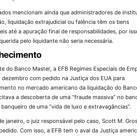
dos mencionam ainda que administradores de instit
o, liquidação extrajudicial ou falência têm os bens
eis até a apuração final de responsabilidades, por iss
uerida pelo liquidante não seria necessária.
hecimento
nte do Banco Master, a EFB Regimes Especiais de Em
 dezembro com pedido na Justiça dos EUA para
mento no mercado americano da liquidação do Banc
citava a descoberta de uma “fraude massiva” no banc
 banqueiro de uma “vida de luxo e extravagâncias”.
de janeiro, o juiz responsável pelo caso, Scott M. Gr
 pedido. Com isso, a EFB tem o aval da Justiça ameri