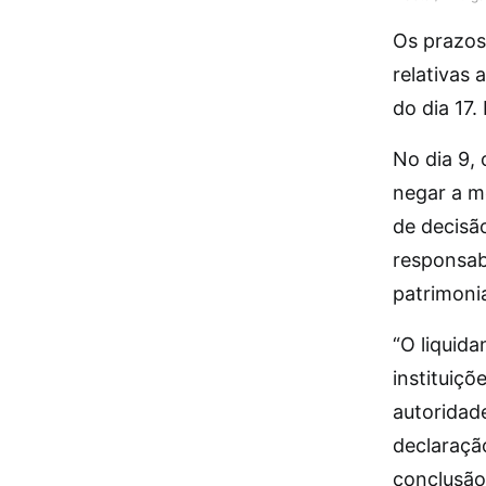
Os prazos
relativas 
do dia 17.
No dia 9,
negar a m
de decisã
responsab
patrimoni
“O liquida
instituiç
autoridade
declaração
conclusão