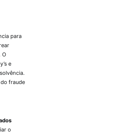
ncia para
rear
. O
y’s e
solvência.
ndo fraude
ados
iar o