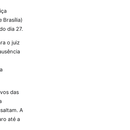
iça
 Brasília)
do dia 27.
a o juiz
ausência
ta
ivos das
a
ssaltam. A
aro até a