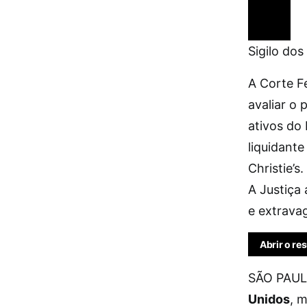
Sigilo dos
A Corte F
avaliar o 
ativos do
liquidante
Christie’s
A Justiça
e extravag
Abrir o r
SÃO PAULO
Unidos
, 