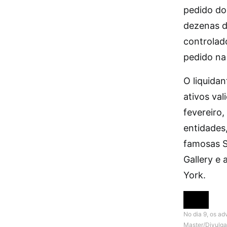
pedido do
dezenas d
controlad
pedido na
O liquida
ativos val
fevereiro
entidades,
famosas So
Gallery e
York.
No dia 9, os a
Master/Divulg