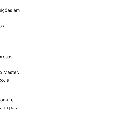
uições em
o a
presas,
o Master.
o, e
ossman,
cana para