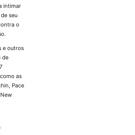
 intimar
 de seu
contra o
ão.
s e outros
3 de
7
, como as
chin, Pace
f New
o