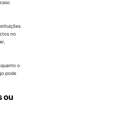
 caso
tituições.
actos no
er,
nquanto o
ogo pode
s ou