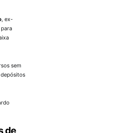
o
, ex-
 para
aixa
ursos sem
 depósitos
ardo
s de