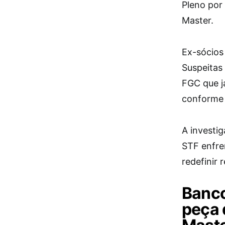
Pleno por 
Master.
Ex-sócios
Suspeitas
FGC que j
conforme 
A investi
STF enfre
redefinir 
Banco
peça 