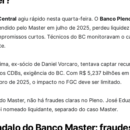
er?
entral
agiu rápido nesta quarta-feira. O
Banco Plen
endido pelo Master em julho de 2025, perdeu liquidez
promissos curtos. Técnicos do BC monitoravam o c
te.
ima, ex-sócio de Daniel Vorcaro, tentava captar rec
vos CDBs, exigência do BC. Com R$ 5,237 bilhões em
ro de 2025, o impacto no FGC deve ser limitado.
 do Master, não há fraudes claras no Pleno. José Edu
foi nomeado liquidante, separado do caso Master.
dalo do Banco Master: fraude