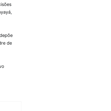
cisões
ayayá,
 depõe
dre de
vo