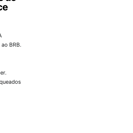
ce
A
a ao BRB.
er.
oqueados