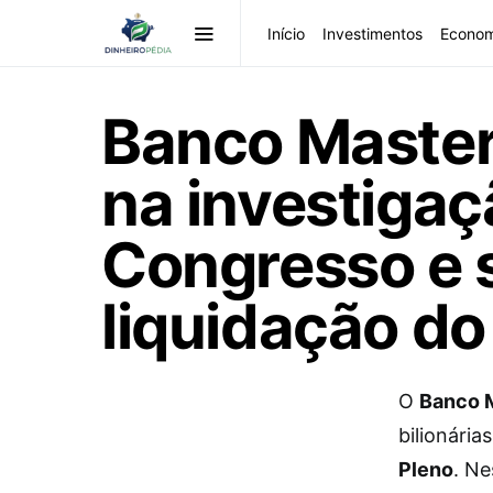
Início
Investimentos
Econom
Banco Master
na investigaç
Congresso e 
liquidação do
O
Banco 
bilionária
Pleno
. Ne