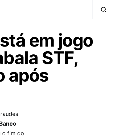
stá em jogo
abala STF,
o após
fraudes
Banco
 o fim do