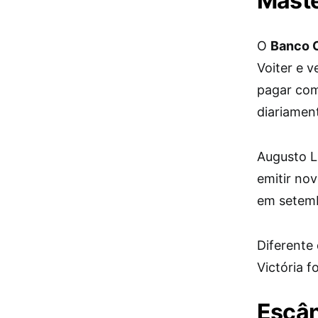
Mast
O
Banco C
Voiter e v
pagar com
diariamen
Augusto L
emitir no
em setemb
Diferente
Victória 
Escân