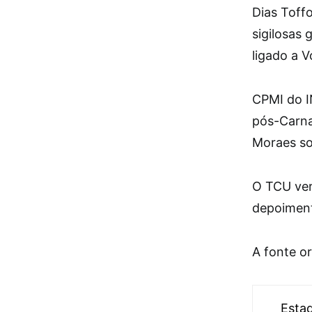
Dias Toff
sigilosas
ligado a V
CPMI do I
pós-Carna
Moraes s
O TCU ver
depoiment
A fonte or
Esta