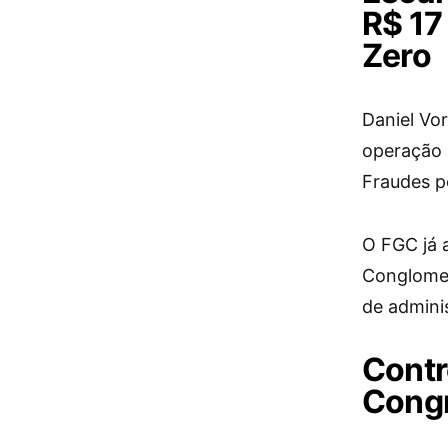
R$ 17
Zero
Daniel Vo
operação a
Fraudes p
O FGC já 
Conglome
de admini
Contr
Congr