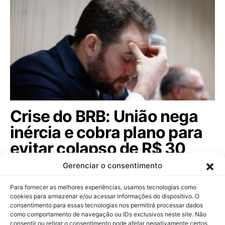
Crise do BRB: União nega
inércia e cobra plano para
evitar colapso de R$ 30
bilhões. Saiba tudo!
Gerenciar o consentimento
Dario Durigan rebate críticas do governo do DF
Para fornecer as melhores experiências, usamos tecnologias como
sobre a crise do BRB e destaca riscos…
cookies para armazenar e/ou acessar informações do dispositivo. O
consentimento para essas tecnologias nos permitirá processar dados
como comportamento de navegação ou IDs exclusivos neste site. Não
consentir ou retirar o consentimento pode afetar negativamente certos