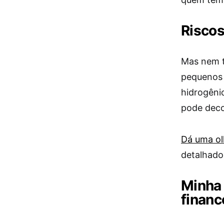
Riscos
Mas nem t
pequenos n
hidrogêni
pode decol
Dá uma ol
detalhado
Minha 
financ