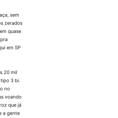
raça, sem
os zerados
a em quase
 pra
aqui em SP
s 20 mil
ipo 3 bi.
ro no
us voando
roz que já
e a gente