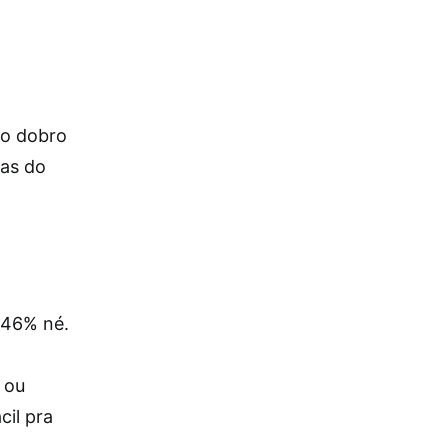
 o dobro
ras do
, 46% né.
 ou
cil pra