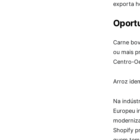
exporta h
Oportu
Carne bov
ou mais p
Centro-Oe
Arroz ide
Na indúst
Europeu i
moderniza
Shopify pr
quem tem 