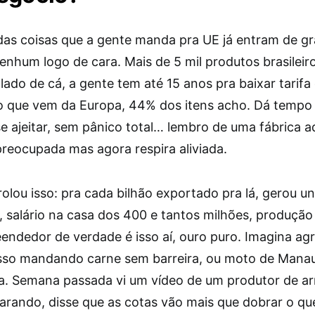
as coisas que a gente manda pra UE já entram de g
enhum logo de cara. Mais de 5 mil produtos brasileir
 lado de cá, a gente tem até 15 anos pra baixar tarif
 que vem da Europa, 44% dos itens acho. Dá tempo
se ajeitar, sem pânico total… lembro de uma fábrica 
preocupada mas agora respira aliviada.
lou isso: pra cada bilhão exportado pra lá, gerou un
salário na casa dos 400 e tantos milhões, produção t
endedor de verdade é isso aí, ouro puro. Imagina ag
so mandando carne sem barreira, ou moto de Mana
a. Semana passada vi um vídeo de um produtor de ar
parando, disse que as cotas vão mais que dobrar o qu