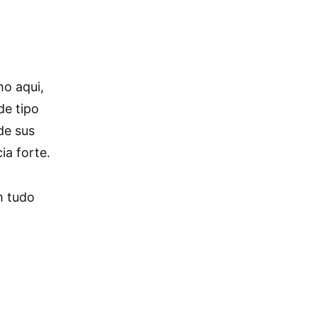
o aqui,
de tipo
de sus
ia forte.
m tudo