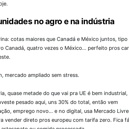
oje.
nidades no agro e na indústria
ina: cotas maiores que Canadá e México juntos, tipo
ro Canadá, quatro vezes o México… perfeito pros ca
ste.
m, mercado ampliado sem stress.
ria, quase metade do que vai pra UE é bem industrial
nveste pesado aqui, uns 30% do total, então vem
ção, emprego novo… e no digital, usa Mercado Livre
a vender direto pros europeu com tarifa zero. Fica fá
artesanato ou comida processada.