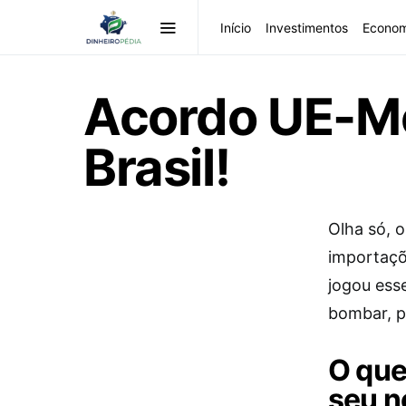
Início
Investimentos
Econom
Acordo UE-Me
Brasil!
Olha só, 
importaçõ
jogou ess
bombar, p
O que
seu n