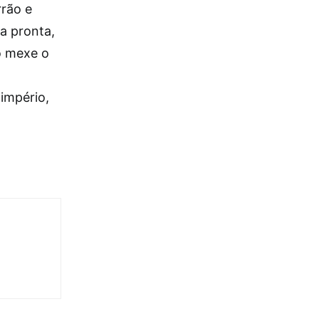
rrão e
a pronta,
o mexe o
 império,