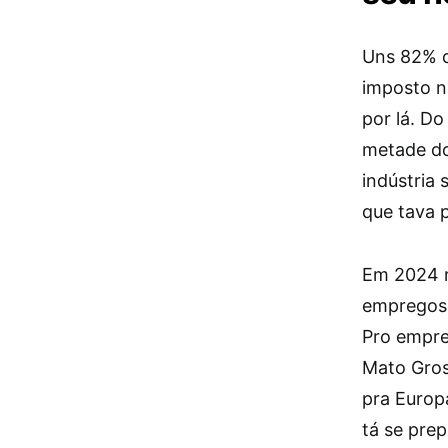
Uns 82% d
imposto n
por lá. Do
metade do
indústria 
que tava 
Em 2024 ro
empregos, 
Pro empre
Mato Gros
pra Europ
tá se pre