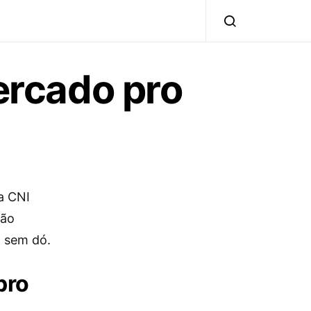
rcado pro
a CNI
vão
á sem dó.
pro