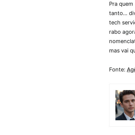
Pra quem 
tanto… di
tech serv
rabo agora
nomenclatu
mas vai q
Fonte:
Agê