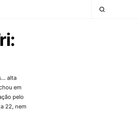
i:
… alta
echou em
lação pelo
ta 22, nem