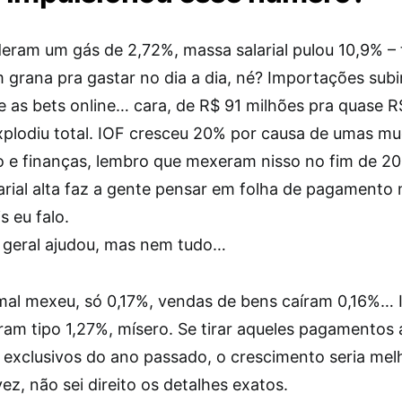
deram um gás de 2,72%, massa salarial pulou 10,9% – 
 grana pra gastar no dia a dia, né? Importações sub
e as bets online… cara, de R$ 91 milhões pra quase R
explodiu total. IOF cresceu 20% por causa de umas m
o e finanças, lembro que mexeram nisso no fim de 20
arial alta faz a gente pensar em folha de pagamento
 eu falo.
geral ajudou, mas nem tudo…
 mal mexeu, só 0,17%, vendas de bens caíram 0,16%… 
ram tipo 1,27%, mísero. Se tirar aqueles pagamentos 
 exclusivos do ano passado, o crescimento seria mel
ez, não sei direito os detalhes exatos.