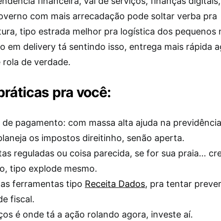
ndência financeira, vai de serviços, finanças digitai
overno com mais arrecadação pode soltar verba pra
tura, tipo estrada melhor pra logística dos pequenos
 em delivery tá sentindo isso, entrega mais rápida a
 rola de verdade.
práticas pra você:
 de pagamento: com massa alta ajuda na previdência 
laneja os impostos direitinho, senão aperta.
as reguladas ou coisa parecida, se for sua praia… c
o, tipo explode mesmo.
as ferramentas tipo
Receita Dados
, pra tentar preve
e fiscal.
ços é onde tá a ação rolando agora, investe aí.