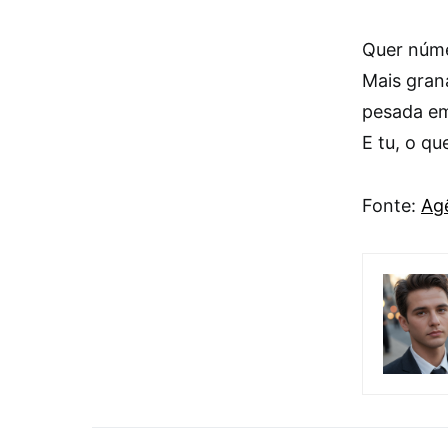
Quer núme
Mais gran
pesada em
E tu, o qu
Fonte:
Agê