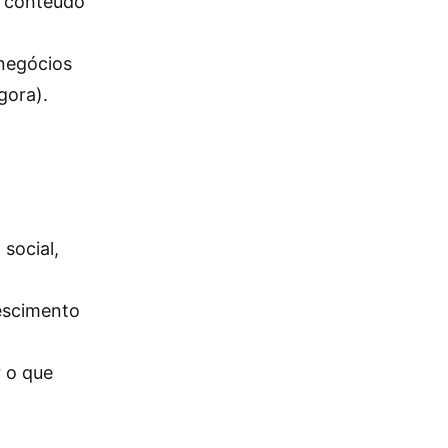
s, conteúdo
 negócios
gora).
social,
rescimento
r o que