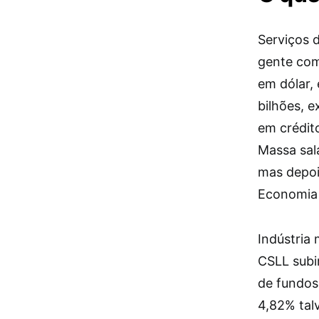
Serviços 
gente com
em dólar, 
bilhões, 
em crédit
Massa sal
mas depois
Economia 
Indústria
CSLL subi
de fundos
4,82% talv