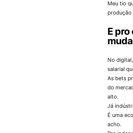
Meu tio q
produção 
E pro
muda
No digital
salarial q
As bets p
do mercad
alto.
Já indústr
É uma eco
acho.