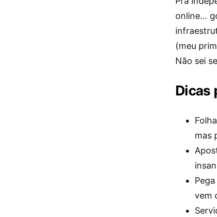
Pra indepe
online… g
infraestru
(meu primo
Não sei se
Dicas 
Folha
mas p
Apost
insan
Pega 
vem d
Servi