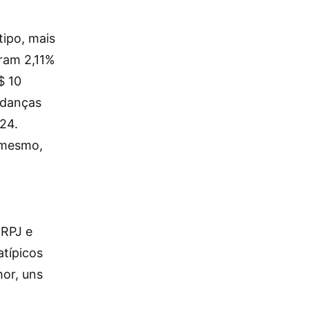
tipo, mais
iram 2,11%
$ 10
udanças
24.
 mesmo,
IRPJ e
atípicos
hor, uns