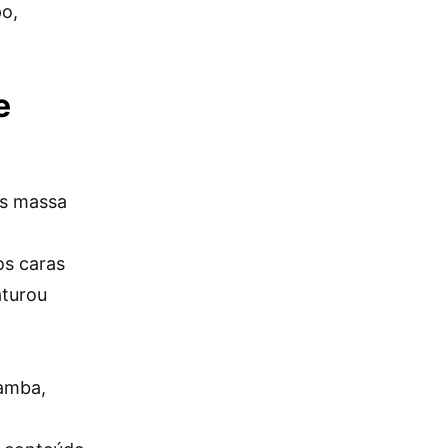
po,
e
is massa
os caras
aturou
ramba,