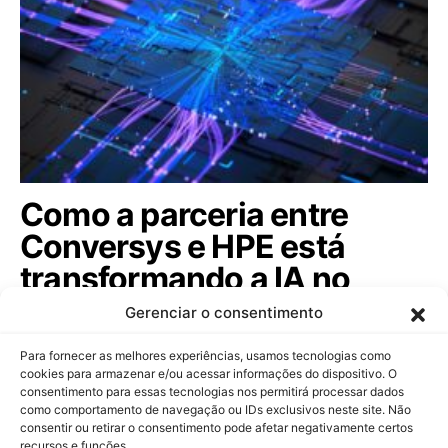
Como a parceria entre
Conversys e HPE está
transformando a IA no
Brasil? Descubra o futuro!
Gerenciar o consentimento
Integradoras focam em redes autônomas e expansão
Para fornecer as melhores experiências, usamos tecnologias como
global para impulsionar a inteligência…
cookies para armazenar e/ou acessar informações do dispositivo. O
consentimento para essas tecnologias nos permitirá processar dados
como comportamento de navegação ou IDs exclusivos neste site. Não
consentir ou retirar o consentimento pode afetar negativamente certos
recursos e funções.