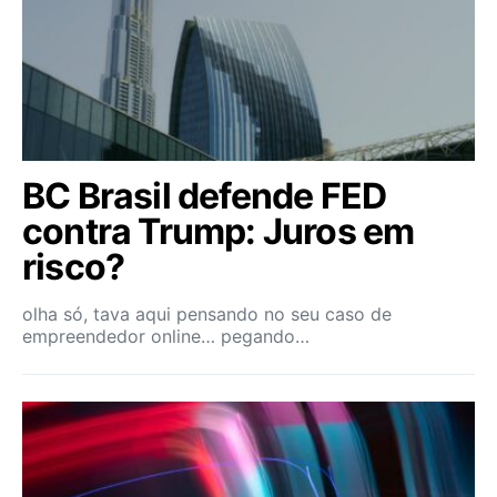
BC Brasil defende FED
contra Trump: Juros em
risco?
olha só, tava aqui pensando no seu caso de
empreendedor online… pegando…