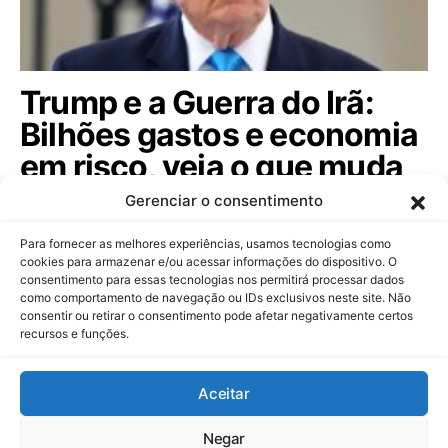
Trump e a Guerra do Irã:
Bilhões gastos e economia
em risco, veja o que muda
agora
Gerenciar o consentimento
Entenda como o conflito que custou US$ 37,5
Para fornecer as melhores experiências, usamos tecnologias como
bilhões impacta a economia global e o…
cookies para armazenar e/ou acessar informações do dispositivo. O
consentimento para essas tecnologias nos permitirá processar dados
como comportamento de navegação ou IDs exclusivos neste site. Não
consentir ou retirar o consentimento pode afetar negativamente certos
recursos e funções.
Dinheiropédia
Aceitar
Contato
Sobre Nós
Política de Privacidade
Aviso Legal
Negar