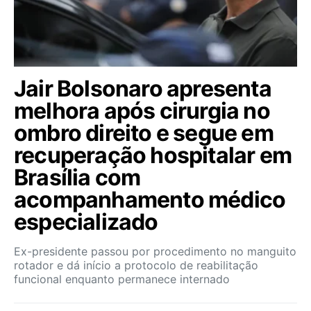
Jair Bolsonaro apresenta
melhora após cirurgia no
ombro direito e segue em
recuperação hospitalar em
Brasília com
acompanhamento médico
especializado
Ex-presidente passou por procedimento no manguito
rotador e dá início a protocolo de reabilitação
funcional enquanto permanece internado