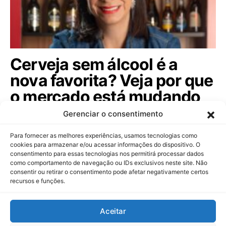
Cerveja sem álcool é a
nova favorita? Veja por que
o mercado está mudando
para te conquistar hoje!
Gerenciar o consentimento
A diretora-geral da Estrella Galicia no Brasil, Juliana
Para fornecer as melhores experiências, usamos tecnologias como
Aguiar, revela como a…
cookies para armazenar e/ou acessar informações do dispositivo. O
consentimento para essas tecnologias nos permitirá processar dados
como comportamento de navegação ou IDs exclusivos neste site. Não
consentir ou retirar o consentimento pode afetar negativamente certos
recursos e funções.
Dinheiropédia
Aceitar
Contato
Sobre Nós
Política de Privacidade
Aviso Legal