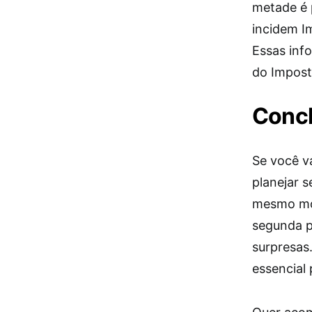
metade é 
incidem I
Essas inf
do Impost
Concl
Se você v
planejar s
mesmo mon
segunda p
surpresas
essencial 