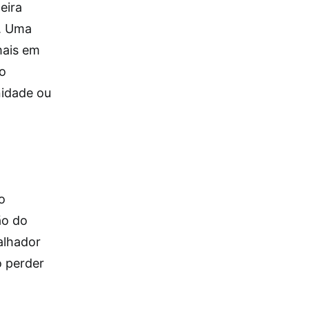
eira
o. Uma
mais em
do
nidade ou
o
ão do
alhador
o perder