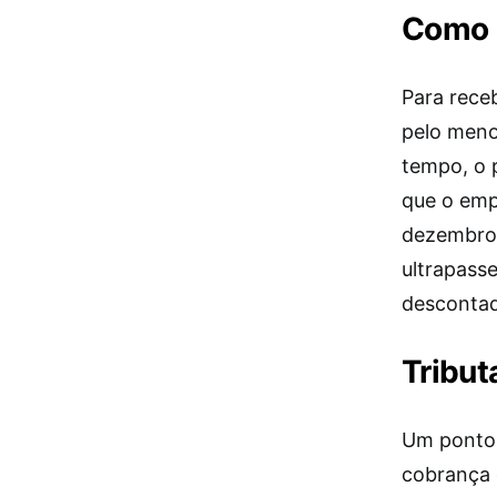
Como é
Para receb
pelo meno
tempo, o 
que o emp
dezembro p
ultrapass
descontad
Tribut
Um ponto 
cobrança 