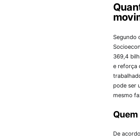
Quant
movi
Segundo o
Socioeconô
369,4 bilh
e reforça
trabalhad
pode ser u
mesmo faz
Quem t
De acordo 