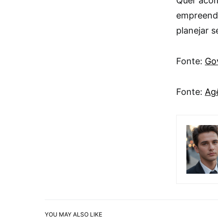
Quer acom
empreende
planejar s
Fonte:
Go
Fonte:
Agê
YOU MAY ALSO LIKE