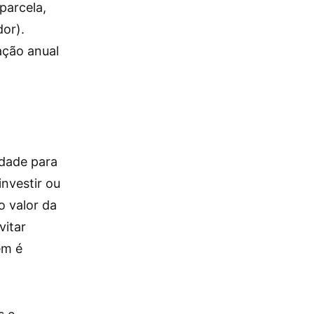
parcela,
or).
ação anual
idade para
investir ou
o valor da
vitar
ém é