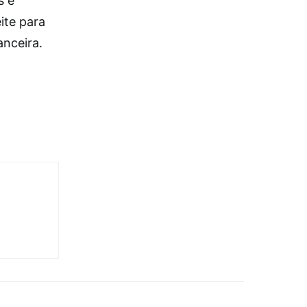
s e
ite para
anceira.