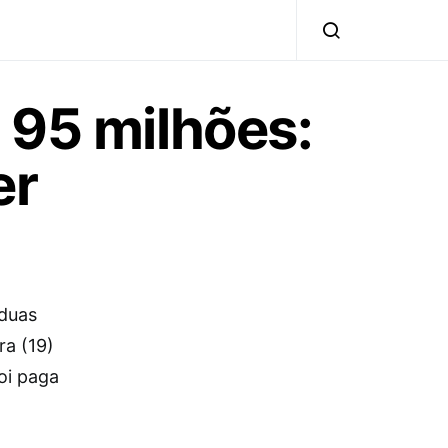
 95 milhões:
er
 duas
ra (19)
oi paga