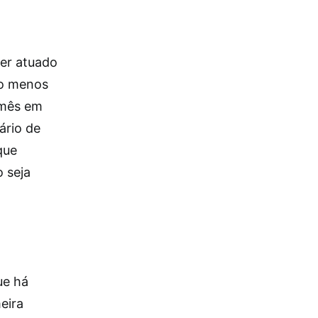
ter atuado
do menos
 mês em
ário de
que
 seja
ue há
eira