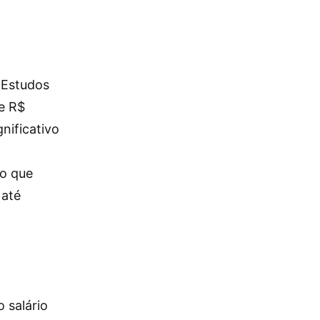
 Estudos
de R$
nificativo
 o que
 até
 salário