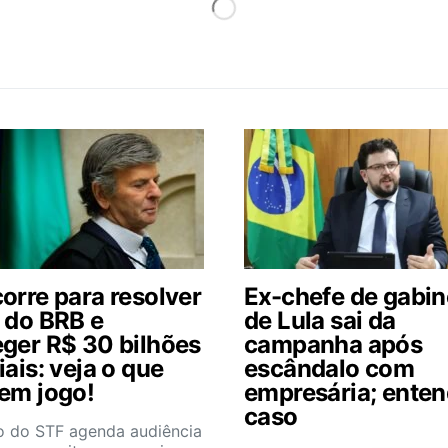
orre para resolver
Ex-chefe de gabin
e do BRB e
de Lula sai da
eger R$ 30 bilhões
campanha após
iais: veja o que
escândalo com
 em jogo!
empresária; enten
caso
ro do STF agenda audiência