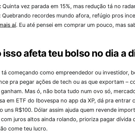
:
Quinta vez parada em 15%, mas redução tá no radar
:
Quebrando recordes mundo afora, refúgio pros inc
mais aí
. Eu até pensei em comprar um pouco, mas s
isso afeta teu bolso no dia a d
e tá começando como empreendedor ou investidor, b
ance pra pegar ações de tech ou as que exportam – c
s ganham. Mas ó, não bota tudo num ovo só, mercado
sa em ETF do Ibovespa no app da XP, dá pra entrar
po uns R$100. Dólar assim ajuda quem revende impor
com juros altos ainda rolando, prioriza pagar dívida 
não come teu lucro.