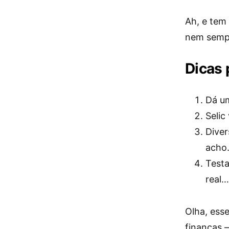
Ah, e tem
nem semp
Dicas 
Dá u
Selic
Diver
acho
Testa
real…
Olha, esse
finanças 