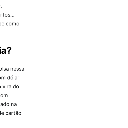
.
ertos…
abe como
ia?
olsa nessa
om dólar
 vira do
 com
tado na
de cartão