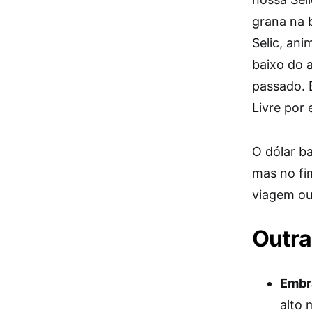
grana na 
Selic, ani
baixo do 
passado. 
Livre por
O dólar ba
mas no fim
viagem ou
Outra
Embr
alto 