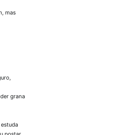
m, mas
guro,
rder grana
e estuda
u postar