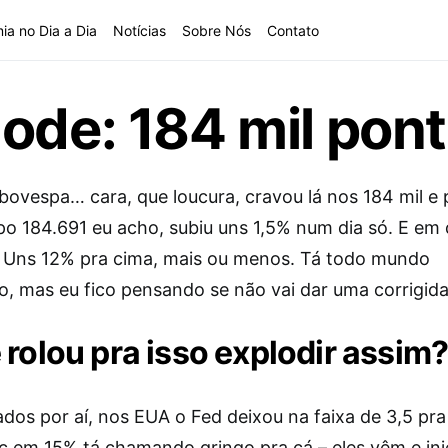
ia no Dia a Dia
Notícias
Sobre Nós
Contato
ode: 184 mil pont
bovespa… cara, que loucura, cravou lá nos 184 mil e
ipo 184.691 eu acho, subiu uns 1,5% num dia só. E em
Uns 12% pra cima, mais ou menos. Tá todo mundo
, mas eu fico pensando se não vai dar uma corrigid
 rolou pra isso explodir assim
ados por aí, nos EUA o Fed deixou na faixa de 3,5 pra
ic em 15% tá chamando gringo pra cá – eles vêm e in