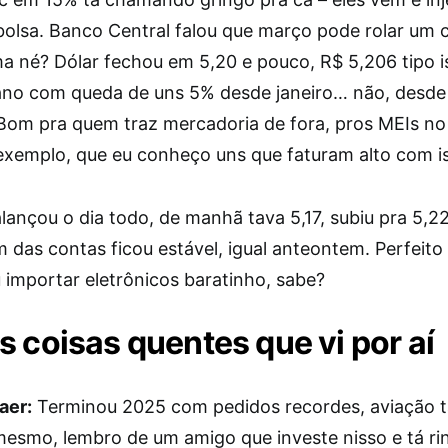
bolsa. Banco Central falou que março pode rolar um 
ma né? Dólar fechou em 5,20 e pouco, R$ 5,206 tipo i
ano com queda de uns 5% desde janeiro… não, desde
Bom pra quem traz mercadoria de fora, pros MEIs n
 exemplo, que eu conheço uns que faturam alto com i
lançou o dia todo, de manhã tava 5,17, subiu pra 5,22
 das contas ficou estável, igual anteontem. Perfeito
 importar eletrônicos baratinho, sabe?
s coisas quentes que vi por aí
aer:
Terminou 2025 com pedidos recordes, aviação 
mesmo, lembro de um amigo que investe nisso e tá rin