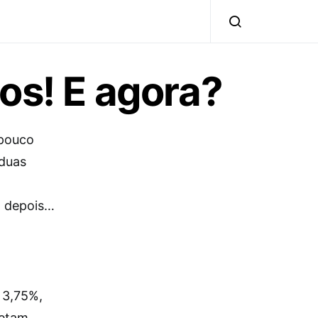
os! E agora?
 pouco
 duas
a depois…
?
 3,75%,
jetam