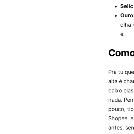
Selic
Ouro
olha 
é.
Como 
Pra tu qu
alta é ch
baixo ela
nada. Pen
pouco, ti
Shopee, e 
antes, se