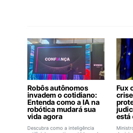
Robôs autônomos
Fux c
invadem o cotidiano:
cris
Entenda como a IA na
prot
robótica mudará sua
judic
vida agora
está
Descubra como a inteligência
Minist