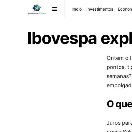
Início
Investimentos
Econom
Ibovespa expl
Ontem o I
pontos, t
semanas? 
empolgado
O que
Juros par
nossa Sel