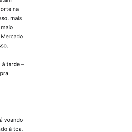
corte na
sso, mais
 maio
o Mercado
sso.
 à tarde –
 pra
tá voando
do à toa.