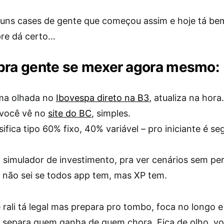
 uns cases de gente que começou assim e hoje tá be
re dá certo…
pra gente se mexer agora mesmo:
ma olhada no
Ibovespa direto na B3
, atualiza na hora.
 você vê no
site do BC
, simples.
sifica tipo 60% fixo, 40% variável – pro iniciante é se
.
 simulador de investimento, pra ver cenários sem pe
 não sei se todos app tem, mas XP tem.
 rali tá legal mas prepara pro tombo, foca no longo 
– separa quem ganha de quem chora. Fica de olho, vo