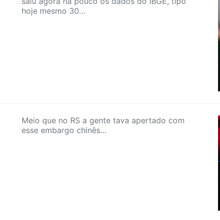
saiu agora há pouco os dados do IBGE, tipo
hoje mesmo 30…
Meio que no RS a gente tava apertado com
esse embargo chinês…