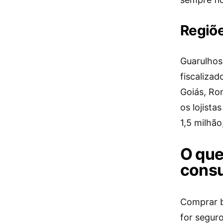
Regiõe
Guarulhos
fiscaliza
Goiás, Ro
os lojist
1,5 milhã
O que
cons
Comprar b
for segur