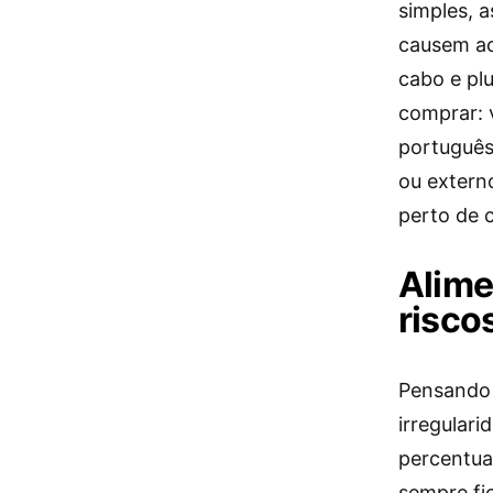
simples, a
causem ac
cabo e pl
comprar: 
português
ou externo
perto de c
Alime
risco
Pensando 
irregulari
percentua
sempre fi