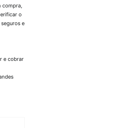
m compra,
erificar o
s seguros e
r e cobrar
randes