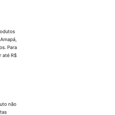
rodutos
, Amapá,
os. Para
r até R$
duto não
tas