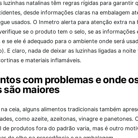
s luzinhas natalinas têm regras rígidas para garantir
identes, desde informações claras na embalagem até
ugue usados. O Inmetro alerta para atenção extra na 
verifique se o produto tem o selo, se as informações
 e se ele é adequado para o ambiente onde será usad
). E claro, nada de deixar as luzinhas ligadas a noite
ortinas e materiais inflamáveis.
ntos com problemas e onde o
s são maiores
na ceia, alguns alimentos tradicionais também apre
dades, como azeite, azeitonas, vinagre e panetones. 
l de produtos fora do padrão varia, mas é outro moti
car de olho na procedência e na embalagem.