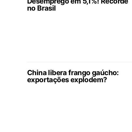
Desemprego em 5,1%! Recorde
no Brasil
China libera frango gaúcho:
exportações explodem?