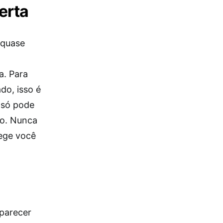
erta
 quase
a. Para
do, isso é
 só pode
co. Nunca
tege você
 parecer