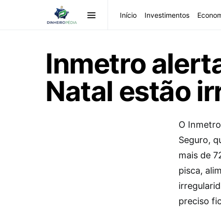
Início
Investimentos
Econom
Inmetro alert
Natal estão ir
O Inmetro
Seguro, q
mais de 7
pisca, al
irregulari
preciso fi