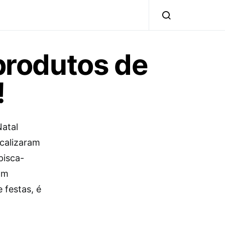
 produtos de
!
atal
scalizaram
pisca-
om
 festas, é