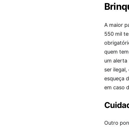
Brinq
A maior p
550 mil te
obrigatór
quem tem 
um alerta
ser ilega
esqueça d
em caso d
Cuidad
Outro pon