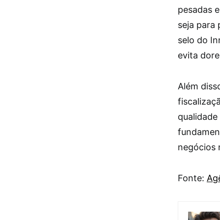
pesadas e
seja para 
selo do In
evita dor
Além diss
fiscalizaç
qualidade
fundament
negócios n
Fonte:
Agê