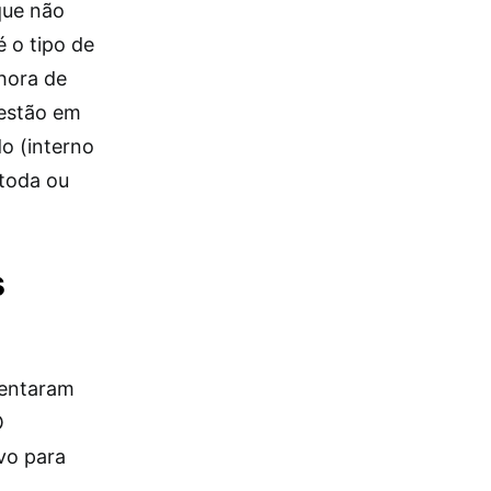
 que não
 o tipo de
hora de
 estão em
o (interno
 toda ou
s
sentaram
O
vo para