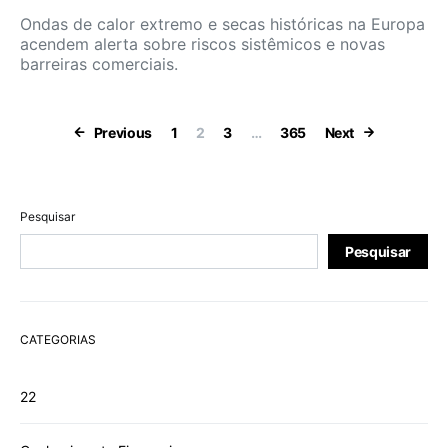
Ondas de calor extremo e secas históricas na Europa
acendem alerta sobre riscos sistêmicos e novas
barreiras comerciais.
Paginação de 
Previous
1
2
3
…
365
Next
Pesquisar
Pesquisar
CATEGORIAS
22