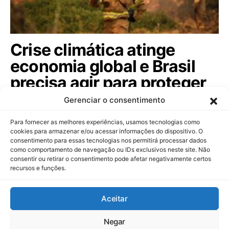
Crise climática atinge
economia global e Brasil
precisa agir para proteger
seu agronegócio; veja
Gerenciar o consentimento
Ondas de calor extremo e secas históricas na Europa
Para fornecer as melhores experiências, usamos tecnologias como
acendem alerta sobre riscos…
cookies para armazenar e/ou acessar informações do dispositivo. O
consentimento para essas tecnologias nos permitirá processar dados
como comportamento de navegação ou IDs exclusivos neste site. Não
consentir ou retirar o consentimento pode afetar negativamente certos
recursos e funções.
Dinheiropédia
Aceitar
Contato
Sobre Nós
Política de Privacidade
Aviso Legal
Negar