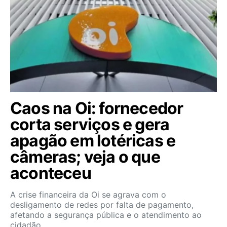
Caos na Oi: fornecedor
corta serviços e gera
apagão em lotéricas e
câmeras; veja o que
aconteceu
A crise financeira da Oi se agrava com o
desligamento de redes por falta de pagamento,
afetando a segurança pública e o atendimento ao
cidadão.