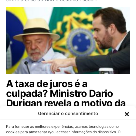
A taxa de juros é a
culpada? Ministro Dario
Durigan revela o motivo da
dívida pública subir; veja!
Gerenciar o consentimento
Ministro da Fazenda afasta rumores sobre controle
Para fornecer as melhores experiências, usamos tecnologias como
de capitais e comenta o futuro do…
cookies para armazenar e/ou acessar informações do dispositivo. O