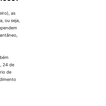
iro), as
, ou seja,
 dependem
tantâneo,
mbém
, 24 de
rio de
ndimento