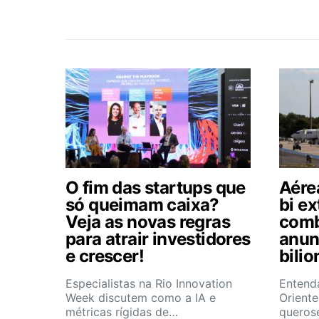
O fim das startups que
Aére
só queimam caixa?
bi e
Veja as novas regras
comb
para atrair investidores
anun
e crescer!
bilio
Especialistas na Rio Innovation
Entend
Week discutem como a IA e
Orient
métricas rígidas de…
queros