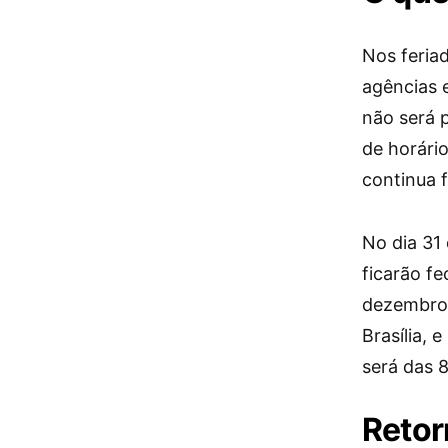
Nos feria
agências 
não será 
de horári
continua f
No dia 31
ficarão f
dezembro,
Brasília,
será das 8
Retor