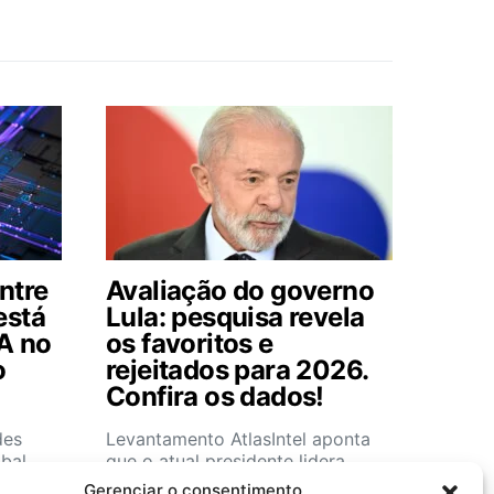
ntre
Avaliação do governo
está
Lula: pesquisa revela
A no
os favoritos e
o
rejeitados para 2026.
Confira os dados!
des
Levantamento AtlasIntel aponta
bal
que o atual presidente lidera
ência…
imagem positiva, superando…
Gerenciar o consentimento