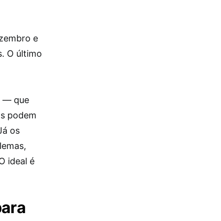
ezembro e
s. O último
e — que
las podem
Já os
blemas,
 ideal é
para