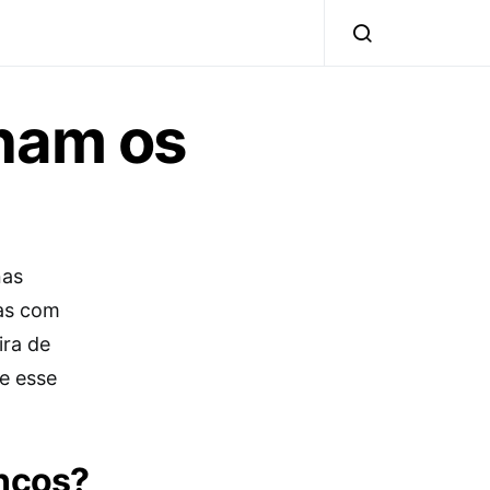
onam os
nas
as com
ira de
e esse
ncos?