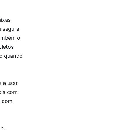
aixas
e segura
também o
oletos
mo quando
 e usar
 dia com
s com
an
.