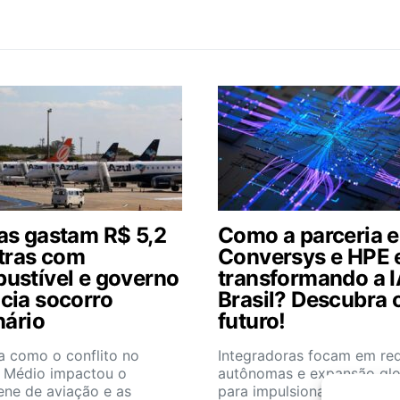
as gastam R$ 5,2
Como a parceria e
xtras com
Conversys e HPE 
ustível e governo
transformando a I
cia socorro
Brasil? Descubra 
nário
futuro!
a como o conflito no
Integradoras focam em re
e Médio impactou o
autônomas e expansão glo
ene de aviação e as
para impulsionar a intelig