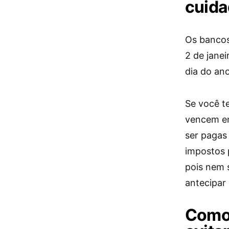
cuid
Os bancos
2 de janei
dia do an
Se você t
vencem em
ser pagas 
impostos 
pois nem 
antecipar
Como 