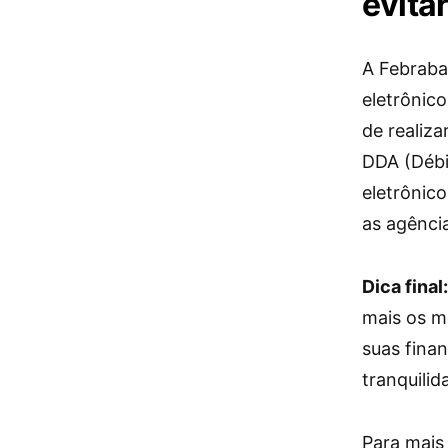
evita
A Febraban
eletrônic
de realiz
DDA (Débi
eletrônic
as agênci
Dica final:
mais os me
suas fina
tranquilid
Para mais 