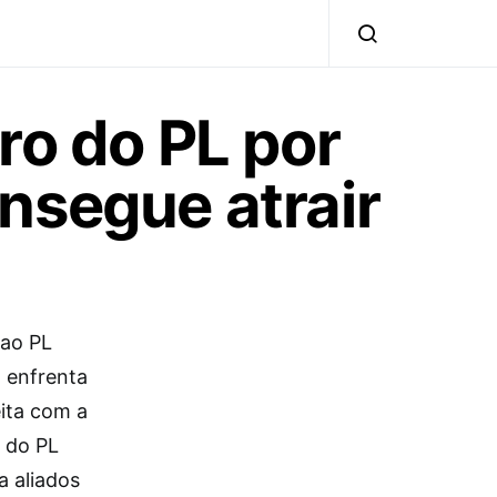
ro do PL por
nsegue atrair
 ao PL
á enfrenta
eita com a
 do PL
a aliados