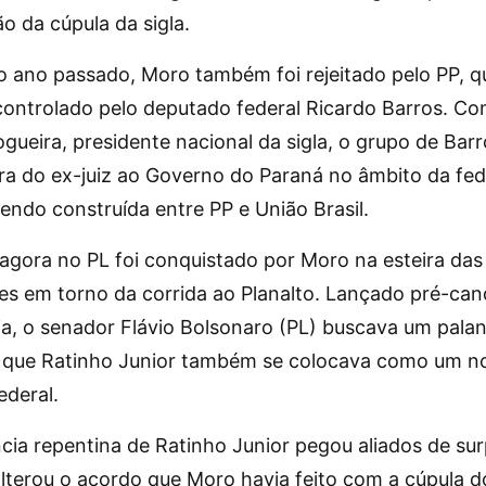
o da cúpula da sigla.
do ano passado, Moro também foi rejeitado pelo PP, q
controlado pelo deputado federal Ricardo Barros. Co
gueira, presidente nacional da sigla, o grupo de Bar
ra do ex-juiz ao Governo do Paraná no âmbito da fe
endo construída entre PP e União Brasil.
agora no PL foi conquistado por Moro na esteira das
ões em torno da corrida ao Planalto. Lançado pré-can
ia, o senador Flávio Bolsonaro (PL) buscava um pala
á que Ratinho Junior também se colocava como um 
ederal.
cia repentina de Ratinho Junior pegou aliados de sur
lterou o acordo que Moro havia feito com a cúpula d