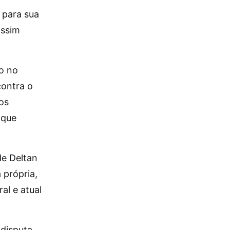
 para sua
assim
o no
contra o
os
 que
de Deltan
 própria,
al e atual
 disputa