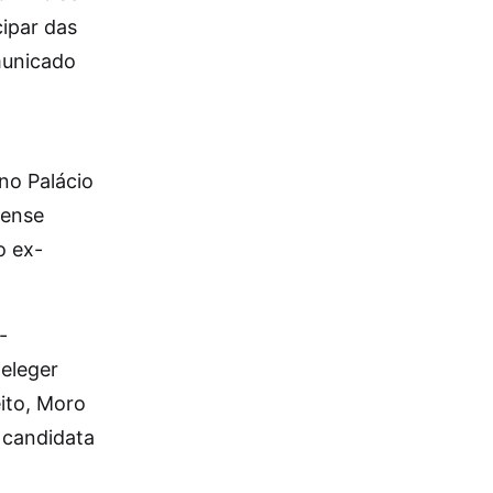
ipar das
omunicado
no Palácio
aense
o ex-
-
eleger
ito, Moro
 candidata