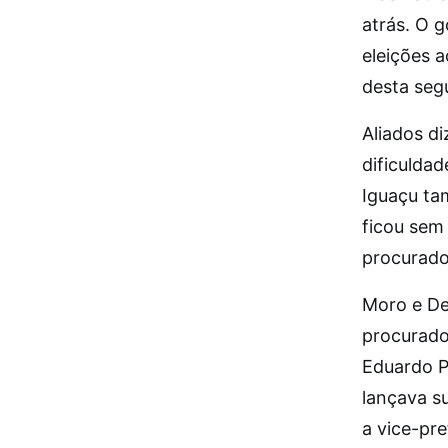
atrás. O 
eleições 
desta seg
Aliados di
dificuldad
Iguaçu ta
ficou sem 
procurado
Moro e De
procurado
Eduardo P
lançava s
a vice-pre