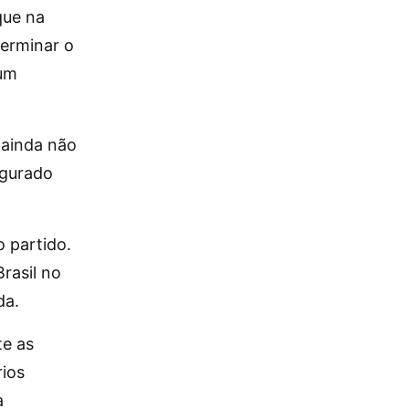
que na
terminar o
 um
 ainda não
igurado
o partido.
rasil no
da.
te as
rios
a