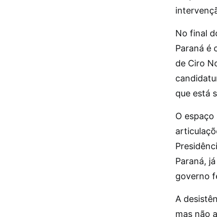
intervençã
No final 
Paraná é 
de Ciro No
candidatu
que está s
O espaço 
articulaç
Presidênc
Paraná, j
governo f
A desistên
mas não a