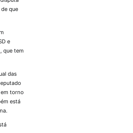
 de que
am
PSD e
, que tem
ual das
 deputado
 em torno
bém está
na.
stá