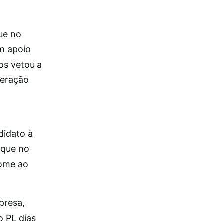
ue no
m apoio
ros vetou a
deração
didato à
nque no
nome ao
presa,
o PL dias