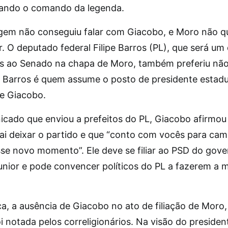
xando o comando da legenda.
gem não conseguiu falar com Giacobo, e Moro não qu
. O deputado federal Filipe Barros (PL), que será um
s ao Senado na chapa de Moro, também preferiu nã
 Barros é quem assume o posto de presidente estadu
de Giacobo.
cado que enviou a prefeitos do PL, Giacobo afirmou
i deixar o partido e que “conto com vocês para ca
sse novo momento”. Ele deve se filiar ao PSD do gov
unior e pode convencer políticos do PL a fazerem a
ça, a ausência de Giacobo no ato de filiação de Moro
foi notada pelos correligionários. Na visão do president