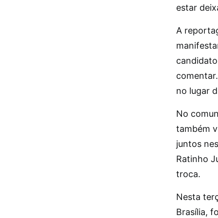
estar dei
A reporta
manifestar
candidato
comentar.
no lugar 
No comuni
também va
juntos ne
Ratinho J
troca.
Nesta ter
Brasília, 