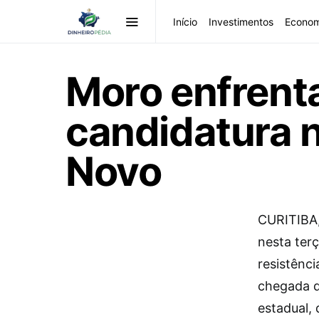
Início
Investimentos
Econom
Moro enfrenta
candidatura n
Novo
C
URITIBA,
nesta ter
resistênci
chegada d
estadual,