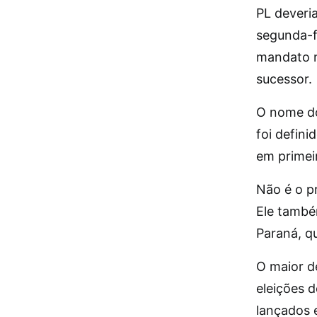
PL deveri
segunda-fe
mandato n
sucessor.
O nome do
foi defin
em primei
Não é o pr
Ele també
Paraná, q
O maior d
eleições 
lançados 