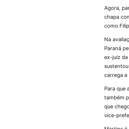
Agora, pa
chapa com
como Filip
Na avalia
Paraná pe
ex-juiz d
sustentou 
carrega a 
Para que a
também pr
que chegou
vice-prefe
Martins é