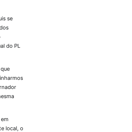
is se
 dos
o
al do PL
 que
minharmos
ernador
 mesma
, em
e local, o