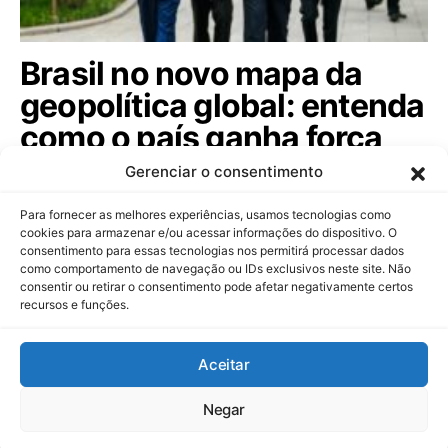
Brasil no novo mapa da
geopolítica global: entenda
como o país ganha força
entre as potências.
Gerenciar o consentimento
Diplomata Braz Baracuhy analisa a rivalidade entre
Para fornecer as melhores experiências, usamos tecnologias como
EUA e China e as oportunidades…
cookies para armazenar e/ou acessar informações do dispositivo. O
consentimento para essas tecnologias nos permitirá processar dados
como comportamento de navegação ou IDs exclusivos neste site. Não
consentir ou retirar o consentimento pode afetar negativamente certos
recursos e funções.
Dinheiropédia
Aceitar
Contato
Sobre Nós
Política de Privacidade
Aviso Legal
Negar