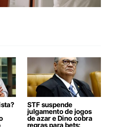
ista?
STF suspende
julgamento de jogos
o
de azar e Dino cobra
o
regras para bets: