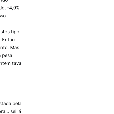
ado, -4,9%
isso…
stos tipo
. Então
anto. Mas
a pesa
ontem tava
stada pela
ora… sei lá