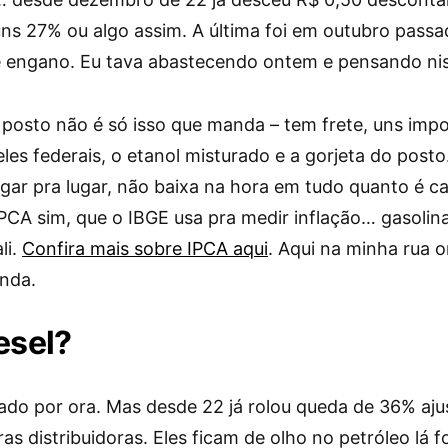
 uns 27% ou algo assim. A última foi em outubro pass
 engano. Eu tava abastecendo ontem e pensando n
 posto não é só isso que manda – tem frete, uns impo
es federais, o etanol misturado e a gorjeta do posto
ugar pra lugar, não baixa na hora em tudo quanto é c
IPCA sim, que o IBGE usa pra medir inflação… gasolin
li.
Confira mais sobre IPCA aqui
. Aqui na minha rua 
inda.
esel?
rado por ora. Mas desde 22 já rolou queda de 36% aju
ras distribuidoras. Eles ficam de olho no petróleo lá f