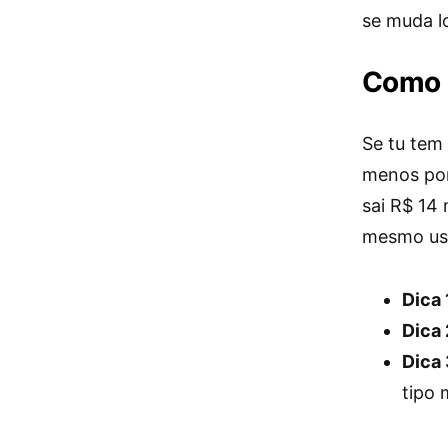
se muda l
Como i
Se tu tem
menos por 
sai R$ 14 
mesmo uso
Dica 
Dica 
Dica 
tipo 