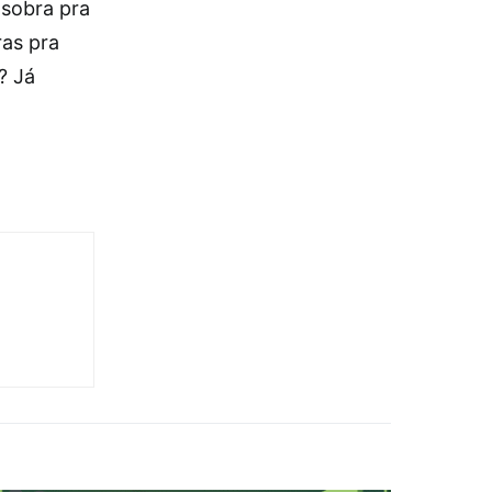
 sobra pra
ras pra
? Já