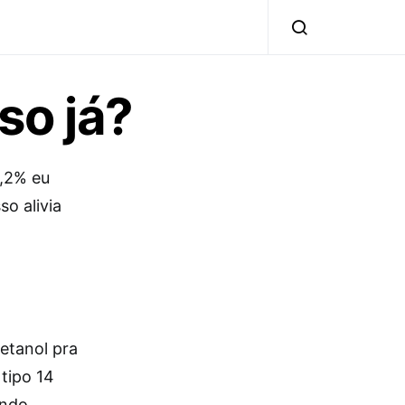
so já?
5,2% eu
so alivia
 etanol pra
 tipo 14
ando