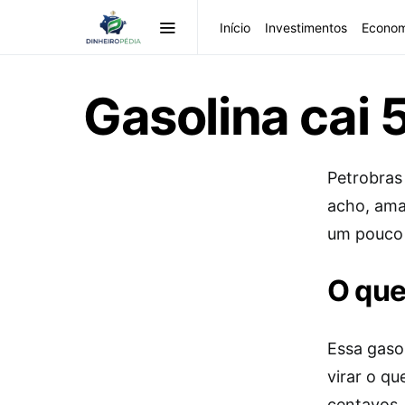
Início
Investimentos
Econom
Gasolina cai 5
Petrobras
acho, aman
um pouco 
O que
Essa gasol
virar o qu
centavos…