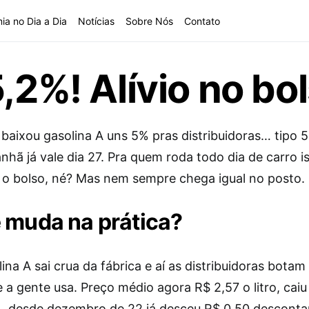
ia no Dia a Dia
Notícias
Sobre Nós
Contato
,2%! Alívio no bol
 baixou gasolina A uns 5% pras distribuidoras… tipo 
hã já vale dia 27. Pra quem roda todo dia de carro is
o bolso, né? Mas nem sempre chega igual no posto.
 muda na prática?
ina A sai crua da fábrica e aí as distribuidoras botam
e a gente usa. Preço médio agora R$ 2,57 o litro, caiu
 desde dezembro de 22 já desceu R$ 0,50 descont