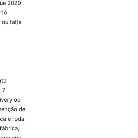
que 2020
ano
 ou falta
ata
 7
ivery ou
isenção de
ca e roda
ábrica,
rona app.