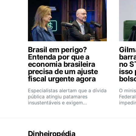
Brasil em perigo?
Gilm
Entenda por que a
barr
economia brasileira
no S
precisa de um ajuste
isso
fiscal urgente agora
bols
Especialistas alertam que a dívida
O mini
pública atingiu patamares
Federa
insustentáveis e exigem…
impedi
Dinheiropédia