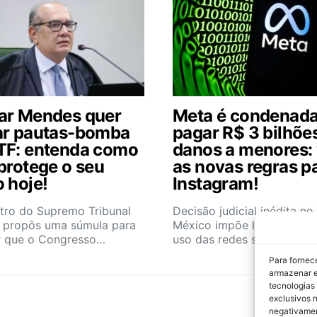
ar Mendes quer
Meta é condenada
ar pautas-bomba
pagar R$ 3 bilhõe
TF: entenda como
danos a menores: 
 protege o seu
as novas regras p
o hoje!
Instagram!
stro do Supremo Tribunal
Decisão judicial inédita n
l propôs uma súmula para
México impõe limites seve
r que o Congresso…
uso das redes sociais…
Para fornec
armazenar e
tecnologias
exclusivos n
negativamen