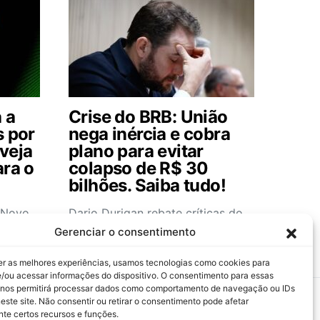
 a
Crise do BRB: União
s por
nega inércia e cobra
veja
plano para evitar
ara o
colapso de R$ 30
bilhões. Saiba tudo!
o Novo
Dario Durigan rebate críticas do
ros ao
governo do DF sobre a crise do
Gerenciar o consentimento
BRB e destaca riscos…
er as melhores experiências, usamos tecnologias como cookies para
/ou acessar informações do dispositivo. O consentimento para essas
 nos permitirá processar dados como comportamento de navegação ou IDs
este site. Não consentir ou retirar o consentimento pode afetar
te certos recursos e funções.