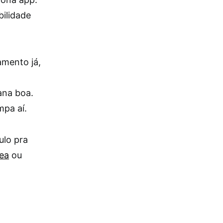
bilidade
amento já,
ana boa.
mpa aí.
ulo pra
ea
ou