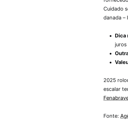
Cuidado s
danada – 
Dica 
juros
Outra
Valeu
2025 rolo
escalar te
Fenabrav
Fonte:
Agê