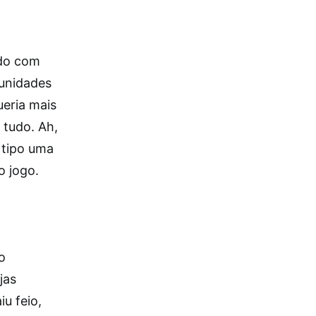
ado com
unidades
ueria mais
 tudo. Ah,
 tipo uma
o jogo.
o
jas
u feio,