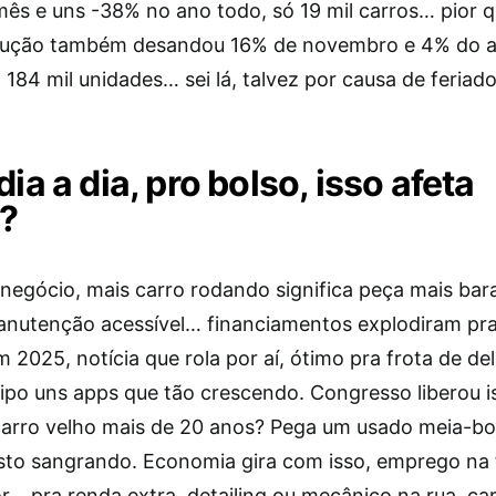
ês e uns -38% no ano todo, só 19 mil carros… pior 
odução também desandou 16% de novembro e 4% do 
 184 mil unidades… sei lá, talvez por causa de feriado
dia a dia, pro bolso, isso afeta
?
 negócio, mais carro rodando significa peça mais bar
anutenção acessível… financiamentos explodiram pra
 2025, notícia que rola por aí, ótimo pra frota de del
tipo uns apps que tão crescendo. Congresso liberou 
carro velho mais de 20 anos? Pega um usado meia-bo
to sangrando. Economia gira com isso, emprego na f
r… pra renda extra, detailing ou mecânico na rua, ca