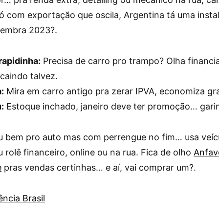
ó com exportação que oscila, Argentina tá uma insta
lembra 2023?.
rapidinha:
Precisa de carro pro trampo? Olha financi
 caindo talvez.
:
Mira em carro antigo pra zerar IPVA, economiza gr
:
Estoque inchado, janeiro deve ter promoção… gari
u bem pro auto mas com perrengue no fim… usa veíc
u rolê financeiro, online ou na rua. Fica de olho
Anfav
e
pras vendas certinhas… e aí, vai comprar um?.
ncia Brasil