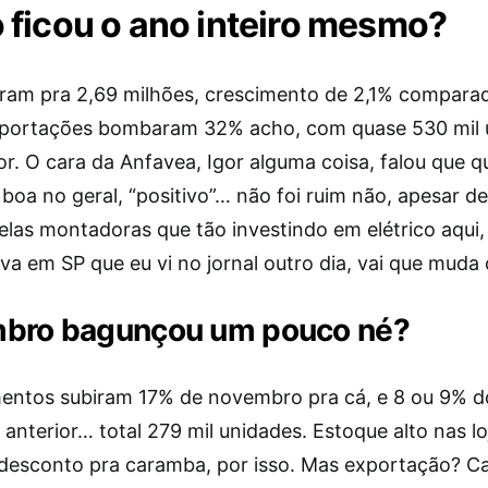
ficou o ano inteiro mesmo?
ram pra 2,69 milhões, crescimento de 2,1% compar
portações bombaram 32% acho, com quase 530 mil 
or. O cara da Anfavea, Igor alguma coisa, falou que q
boa no geral, “positivo”… não foi ruim não, apesar de
elas montadoras que tão investindo em elétrico aqui,
va em SP que eu vi no jornal outro dia, vai que muda 
bro bagunçou um pouco né?
ntos subiram 17% de novembro pra cá, e 8 ou 9% d
nterior… total 279 mil unidades. Estoque alto nas lo
desconto pra caramba, por isso. Mas exportação? Cai