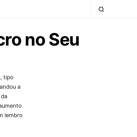
cro no Seu
, tipo
mandou a
 da
 aumento
em lembro