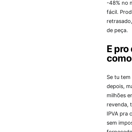
-48% no m
fácil. Pr
retrasado,
de peça.
E pro 
como
Se tu tem
depois, m
milhões em
revenda, 
IPVA pra 
sem impos
fornecedo