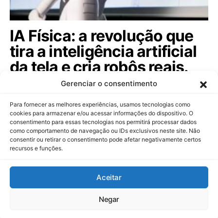
IA Física: a revolução que
tira a inteligência artificial
da tela e cria robôs reais.
Descubra!
Gerenciar o consentimento
A IA Física está transformando a indústria ao permitir
Para fornecer as melhores experiências, usamos tecnologias como
que máquinas percebam e ajam no…
cookies para armazenar e/ou acessar informações do dispositivo. O
consentimento para essas tecnologias nos permitirá processar dados
como comportamento de navegação ou IDs exclusivos neste site. Não
consentir ou retirar o consentimento pode afetar negativamente certos
recursos e funções.
Dinheiropédia
Aceitar
Contato
Sobre Nós
Política de Privacidade
Aviso Legal
Negar