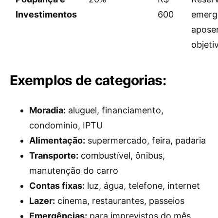
Investimentos
600
emerg
aposen
objeti
Exemplos de categorias:
Moradia:
aluguel, financiamento,
condomínio, IPTU
Alimentação:
supermercado, feira, padaria
Transporte:
combustível, ônibus,
manutenção do carro
Contas fixas:
luz, água, telefone, internet
Lazer:
cinema, restaurantes, passeios
Emergências:
para imprevistos do mês