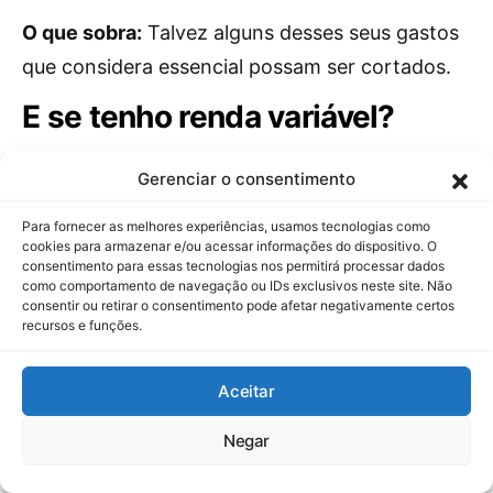
O que sobra:
Talvez alguns desses seus gastos
que considera essencial possam ser cortados.
E se tenho renda variável?
Sim! Para renda variável, faça o seguinte:
Gerenciar o consentimento
Calcule a média de 6-12 meses
Para fornecer as melhores experiências, usamos tecnologias como
cookies para armazenar e/ou acessar informações do dispositivo. O
Nos meses de renda alta, poupe mais que
consentimento para essas tecnologias nos permitirá processar dados
20%
como comportamento de navegação ou IDs exclusivos neste site. Não
consentir ou retirar o consentimento pode afetar negativamente certos
Nos meses de renda baixa, use a reserva
recursos e funções.
de emergência
Mantenha uma reserva maior (9-12 meses
Aceitar
de gastos essenciais)
Negar
Seja mais conservador com os desejos