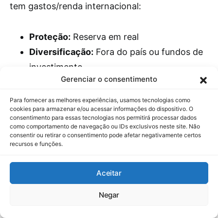
tem gastos/renda internacional:
Proteção:
Reserva em real
Diversificação:
Fora do país ou fundos de
investimento
Gerenciar o consentimento
3. Sistema de reposição
Para fornecer as melhores experiências, usamos tecnologias como
automática
cookies para armazenar e/ou acessar informações do dispositivo. O
consentimento para essas tecnologias nos permitirá processar dados
como comportamento de navegação ou IDs exclusivos neste site. Não
consentir ou retirar o consentimento pode afetar negativamente certos
Após 6-12 meses de qualquer uso da reserva,
recursos e funções.
debite automaticamente uma parcela para
reposição. O objetivo da reserva seria voltar ao
Aceitar
patamar anterior.
Negar
Reserva de Emergência e