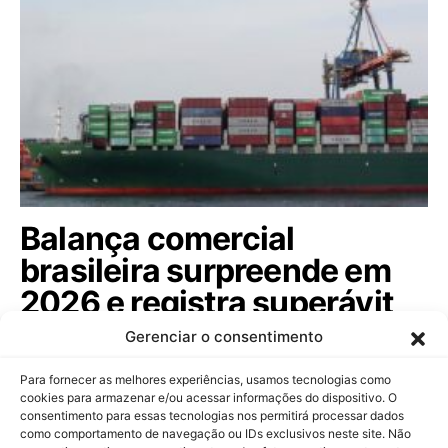
Balança comercial
brasileira surpreende em
2026 e registra superávit
de US$ 7,1 bi em julho
Gerenciar o consentimento
Com exportações em alta no setor extrativo e
Para fornecer as melhores experiências, usamos tecnologias como
agropecuário, o Brasil acumula saldo…
cookies para armazenar e/ou acessar informações do dispositivo. O
consentimento para essas tecnologias nos permitirá processar dados
como comportamento de navegação ou IDs exclusivos neste site. Não