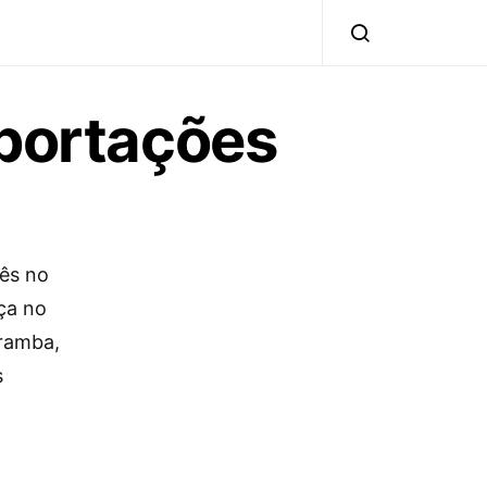
xportações
ês no
ça no
aramba,
s