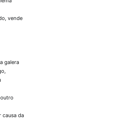
blema
do, vende
a galera
go,
u
 outro
r causa da