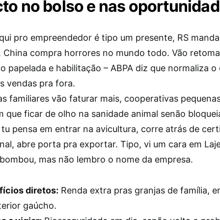
to no bolso e nas oportunida
qui pro empreendedor é tipo um presente, RS mand
, China compra horrores no mundo todo. Vão retoma
do papelada e habilitação – ABPA diz que normaliza o
as vendas pra fora.
as familiares vão faturar mais, cooperativas pequen
m que ficar de olho na sanidade animal senão bloque
u pensa em entrar na avicultura, corre atrás de cert
nal, abre porta pra exportar. Tipo, vi um cara em La
e bombou, mas não lembro o nome da empresa.
ícios diretos:
Renda extra pras granjas de família, 
terior gaúcho.