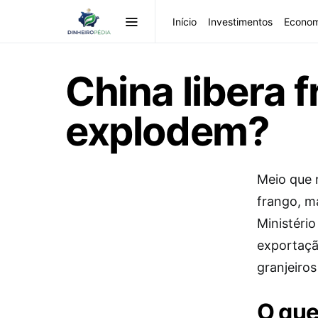
Início
Investimentos
Econom
China libera 
explodem?
Meio que 
frango, m
Ministério
exportaçã
granjeiros
O que