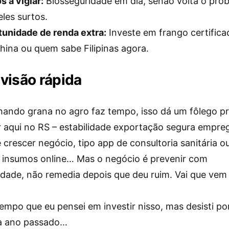
s a vigiar:
Biosseguridade em dia, senão volta o pro
les surtos.
unidade de renda extra:
Investe em frango certifica
hina ou quem sabe Filipinas agora.
visão rápida
ndo grana no agro faz tempo, isso dá um fôlego pr
or aqui no RS – estabilidade exportação segura empre
crescer negócio, tipo app de consultoria sanitária o
insumos online… Mas o negócio é prevenir com
idade, não remedia depois que deu ruim. Vai que vem
empo que eu pensei em investir nisso, mas desisti po
a ano passado…