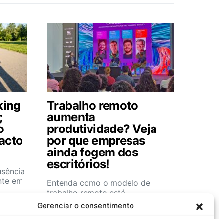
king
Trabalho remoto
;
aumenta
o
produtividade? Veja
acto
por que empresas
ainda fogem dos
escritórios!
sência
nte em
Entenda como o modelo de
trabalho remoto está
revolucionando o recrutamento e
Gerenciar o consentimento
a cultura…