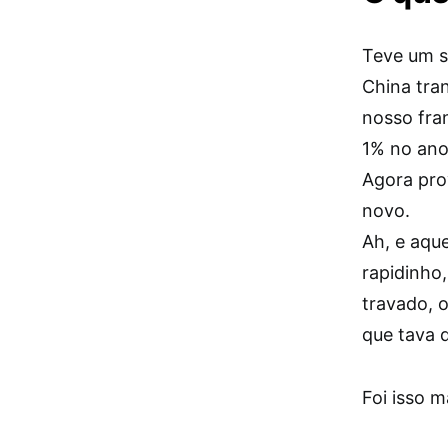
Teve um s
China tra
nosso fra
1% no ano 
Agora pro
novo.
Ah, e aque
rapidinho
travado, 
que tava d
Foi isso 