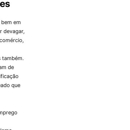
des
a bem em
r devagar,
 comércio,
as também.
iam de
ificação
jeado que
emprego