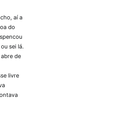
cho, aí a
boa do
espencou
u sei lá.
 abre de
se livre
va
contava