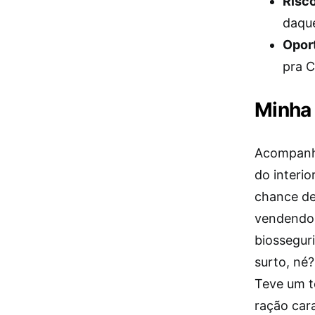
Risco
daque
Oport
pra C
Minha 
Acompanha
do interi
chance de 
vendendo 
biossegur
surto, né?
Teve um t
ração car