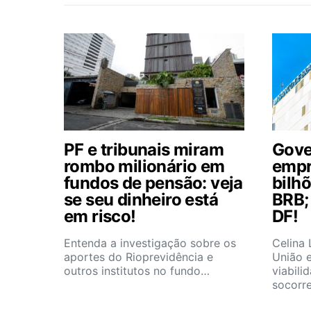
PF e tribunais miram
Gove
rombo milionário em
empr
fundos de pensão: veja
bilhõ
se seu dinheiro está
BRB;
em risco!
DF!
Entenda a investigação sobre os
Celina
aportes do Rioprevidência e
União 
outros institutos no fundo…
viabili
socorr