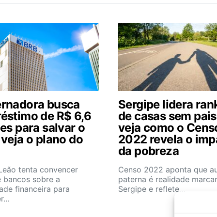
rnadora busca
Sergipe lidera ran
éstimo de R$ 6,6
de casas sem pais
es para salvar o
veja como o Cens
 veja o plano do
2022 revela o imp
da pobreza
 Leão tenta convencer
Censo 2022 aponta que au
e bancos sobre a
paterna é realidade marca
dade financeira para
Sergipe e reflete…
er…