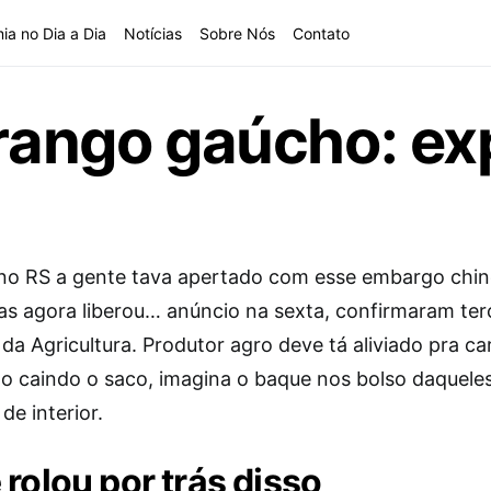
ia no Dia a Dia
Notícias
Sobre Nós
Contato
frango gaúcho: e
no RS a gente tava apertado com esse embargo chin
as agora liberou… anúncio na sexta, confirmaram ter
 da Agricultura. Produtor agro deve tá aliviado pra c
o caindo o saco, imagina o baque nos bolso daquele
 de interior.
 rolou por trás disso