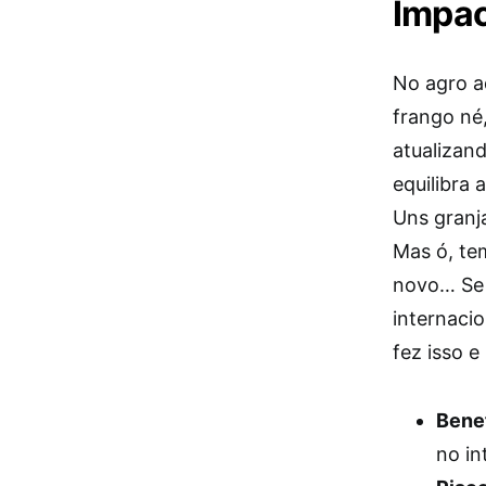
Impac
No agro a
frango né
atualizan
equilibra 
Uns granj
Mas ó, te
novo… Se t
internacio
fez isso 
Benef
no in