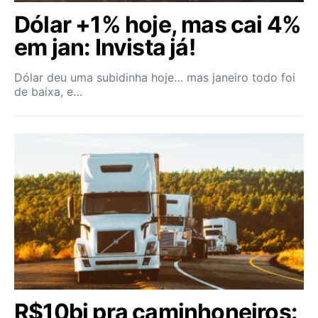
Dólar +1% hoje, mas cai 4%
em jan: Invista já!
Dólar deu uma subidinha hoje… mas janeiro todo foi
de baixa, e…
R$10bi pra caminhoneiros: