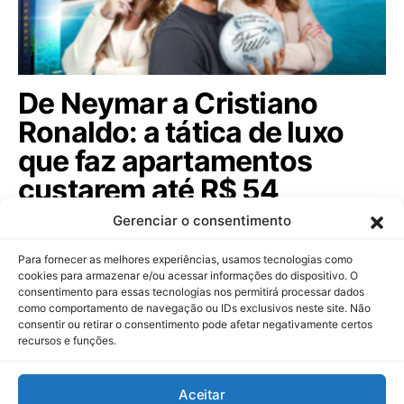
De Neymar a Cristiano
Ronaldo: a tática de luxo
que faz apartamentos
custarem até R$ 54
milhões
Gerenciar o consentimento
Celebridades globais e ídolos sertanejos agora são
Para fornecer as melhores experiências, usamos tecnologias como
sócios de construtoras para atrair…
cookies para armazenar e/ou acessar informações do dispositivo. O
consentimento para essas tecnologias nos permitirá processar dados
como comportamento de navegação ou IDs exclusivos neste site. Não
consentir ou retirar o consentimento pode afetar negativamente certos
recursos e funções.
Dinheiropédia
Aceitar