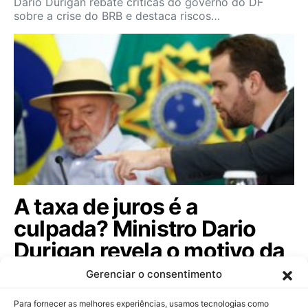
Dario Durigan rebate críticas do governo do DF
sobre a crise do BRB e destaca riscos…
A taxa de juros é a
culpada? Ministro Dario
Durigan revela o motivo da
dívida pública subir; veja!
Gerenciar o consentimento
Ministro da Fazenda afasta rumores sobre controle
Para fornecer as melhores experiências, usamos tecnologias como