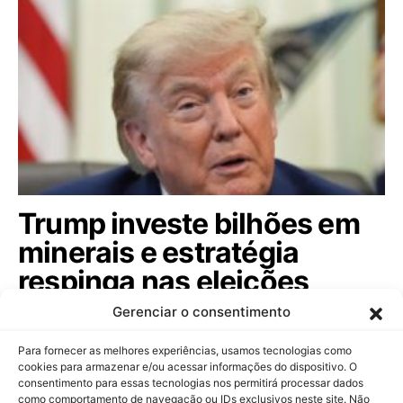
Trump investe bilhões em
minerais e estratégia
respinga nas eleições
brasileiras; veja
Gerenciar o consentimento
Com aporte de US$ 3 bilhões em mineração de
Para fornecer as melhores experiências, usamos tecnologias como
minerais críticos, governo americano busca…
cookies para armazenar e/ou acessar informações do dispositivo. O
consentimento para essas tecnologias nos permitirá processar dados
como comportamento de navegação ou IDs exclusivos neste site. Não