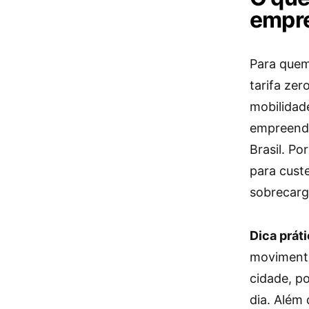
empre
Para quem
tarifa ze
mobilidad
empreende
Brasil. Po
para cust
sobrecarg
Dica práti
movimento
cidade, p
dia. Além 