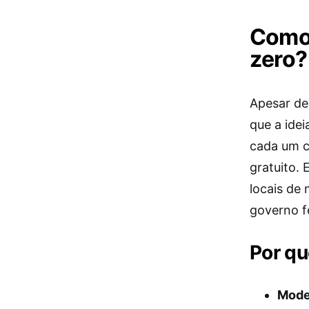
Como 
zero?
Apesar de
que a ide
cada um c
gratuito. 
locais de 
governo fe
Por qu
Model