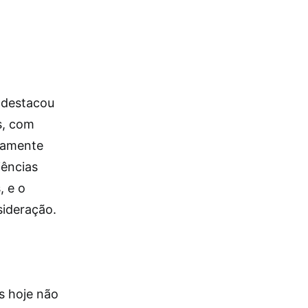
a
r destacou
s, com
ivamente
iências
, e o
sideração.
s hoje não