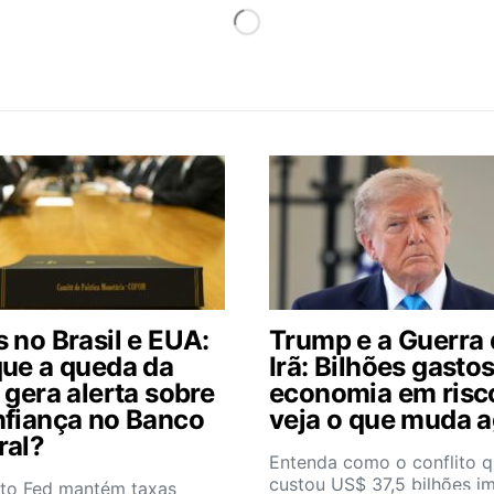
 no Brasil e EUA:
Trump e a Guerra
que a queda da
Irã: Bilhões gastos
 gera alerta sobre
economia em risc
nfiança no Banco
veja o que muda 
ral?
Entenda como o conflito 
custou US$ 37,5 bilhões i
to Fed mantém taxas