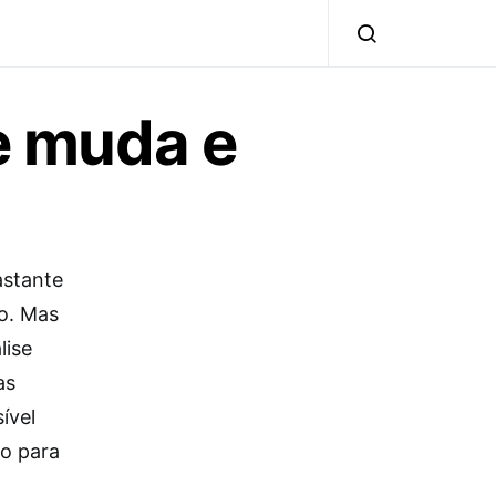
ue muda e
astante
co. Mas
lise
as
ível
o para