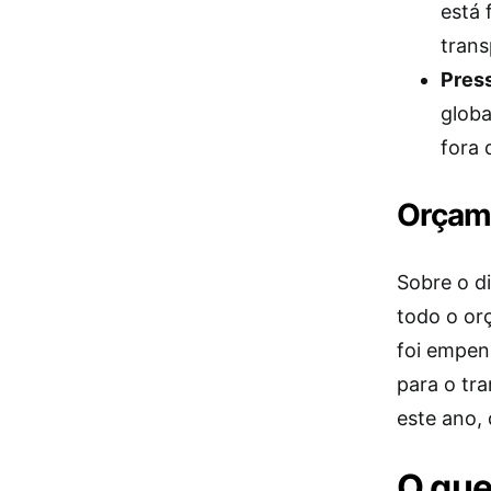
está 
trans
Pres
globa
fora 
Orçam
Sobre o d
todo o or
foi empen
para o tra
este ano, 
O que