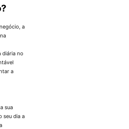
o?
negócio, a
 na
 diária no
ntável
ntar a
na sua
 seu dia a
a