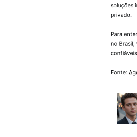
soluções i
privado.
Para ente
no Brasil
confiávei
Fonte:
Agê