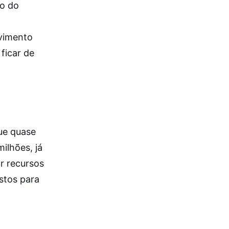
to do
vimento
ficar de
que quase
ilhões, já
r recursos
istos para