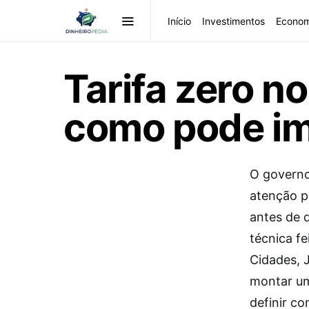
Início
Investimentos
Econom
Tarifa zero n
como pode im
O governo
atenção p
antes de q
técnica fe
Cidades, J
montar um
definir c