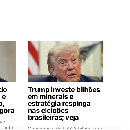
 do
Trump investe bilhões
 e
em minerais e
o,
estratégia respinga
agora
nas eleições
brasileiras; veja
que
mpacta
Com aporte de US$ 3 bilhões em