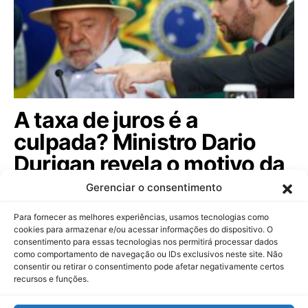
A taxa de juros é a
culpada? Ministro Dario
Durigan revela o motivo da
dívida pública subir; veja!
Gerenciar o consentimento
Ministro da Fazenda afasta rumores sobre controle
Para fornecer as melhores experiências, usamos tecnologias como
de capitais e comenta o futuro do…
cookies para armazenar e/ou acessar informações do dispositivo. O
consentimento para essas tecnologias nos permitirá processar dados
como comportamento de navegação ou IDs exclusivos neste site. Não
consentir ou retirar o consentimento pode afetar negativamente certos
recursos e funções.
Dinheiropédia