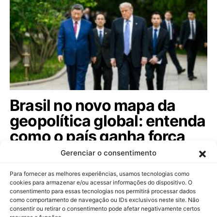
Brasil no novo mapa da
geopolítica global: entenda
como o país ganha força
entre as potências.
Gerenciar o consentimento
Diplomata Braz Baracuhy analisa a rivalidade entre
Para fornecer as melhores experiências, usamos tecnologias como
EUA e China e as oportunidades…
cookies para armazenar e/ou acessar informações do dispositivo. O
consentimento para essas tecnologias nos permitirá processar dados
como comportamento de navegação ou IDs exclusivos neste site. Não
consentir ou retirar o consentimento pode afetar negativamente certos