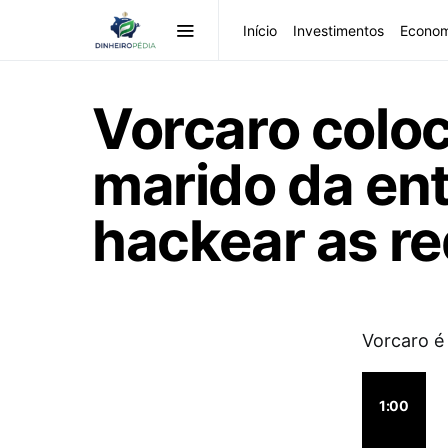
Início
Investimentos
Econom
Vorcaro coloc
marido da en
hackear as re
Vorcaro é
1:00