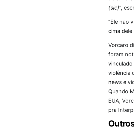
(sic)
”, esc
“Ele nao 
cima dele
Vorcaro di
foram noti
vinculado 
violência
news e vio
Quando Ma
EUA, Vorca
pra Interpo
Outros