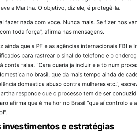
reve a Martha. O objetivo, diz ele, é protegê-la.
vai fazer nada com voce. Nunca mais. Se fizer nos va
 com toda força”, afirma nas mensagens.
z ainda que a PF e as agências internacionais FBI e I
ficados para rastrear o sinal do telefone e o endereç
à conta falsa. “Cara queria ja incluir ele tb num proc
 domestica no brasil, que da mais tempo ainda de cad
lência domestica abuso contra mulheres etc.”, escrev
rtha responde que o processo tem de ser conduzid
ro afirma que é melhor no Brasil “que aí controlo e a
l”.
 investimentos e estratégias