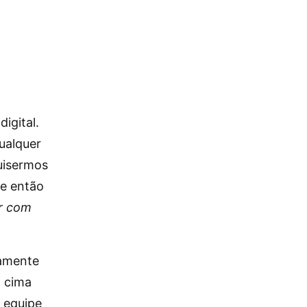
igital.
Qualquer
uisermos
e então
r com
amente
m cima
m equipe