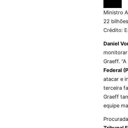
Ministro 
22 bilhõe
Crédito: 
Daniel Vo
monitorar
Graeff. “
Federal (
atacar e i
terceira f
Graeff ta
equipe ma
Procurada
Tribunal 