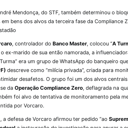
André Mendonça, do STF, também determinou o bloq
s em bens dos alvos da terceira fase da Compliance Z
Estadão
rcaro
, controlador do
Banco Master
, colocou “
A Tur
 o ex-marido de sua então namorada, a influenciado
A Turma” era um grupo de WhatsApp do banqueiro qu
PF)
descreve como “milícia privada”, criada para monit
ntimidar desafetos. O grupo foi um dos alvos centrais
ase da
Operação Compliance Zero
, deflagrada na qua
mbém foi alvo de tentativa de monitoramento pela 
ntida por Vorcaro.
, a defesa de Vorcaro afirmou ter pedido “ao
Supre
Federal
a instauração de investigação para apurar a 