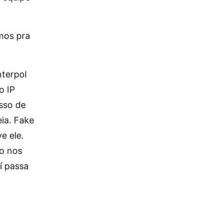
mos pra
nterpol
o IP
esso de
eia. Fake
e ele.
o nos
í passa