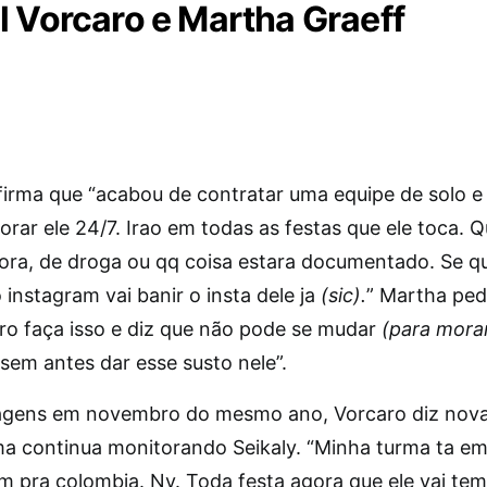
l Vorcaro e Martha Graeff
irma que “acabou de contratar uma equipe de solo e d
rar ele 24/7. Irao em todas as festas que ele toca. 
gora, de droga ou qq coisa estara documentado. Se q
o instagram vai banir o insta dele ja
(sic).
” Martha ped
ro faça isso e diz que não pode se mudar
(para mora
sem antes dar esse susto nele”.
gens em novembro do mesmo ano, Vorcaro diz nov
ma continua monitorando Seikaly. “Minha turma ta e
am pra colombia. Ny. Toda festa agora que ele vai te