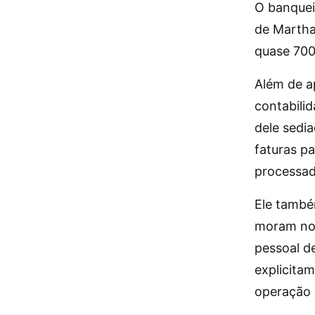
O banque
de Martha
quase 700
Além de ap
contabili
dele sedi
faturas pa
processad
Ele també
moram no 
pessoal d
explicita
operação 