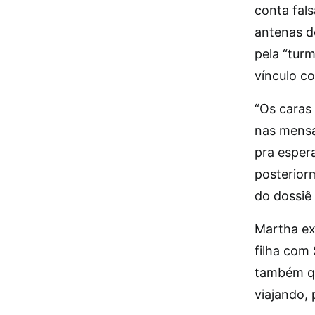
conta fal
antenas d
pela “tur
vínculo c
“Os caras
nas mensa
pra espera
posterior
do dossiê
Martha ex
filha com
também qu
viajando,