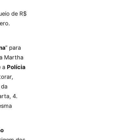
ueio de R$
ero.
ma
” para
ra Martha
e a
Polícia
orar,
 da
rta, 4.
mesma
mo
origem dos