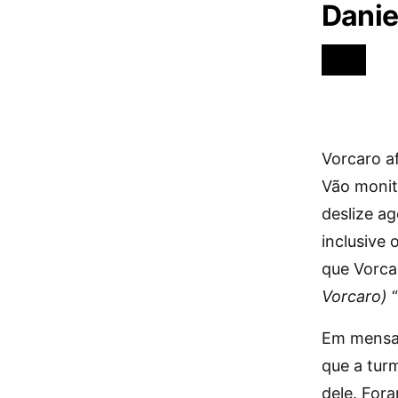
Danie
Vorcaro af
Vão monito
deslize a
inclusive 
que Vorca
Vorcaro)
“
Em mensa
que a tur
dele. For