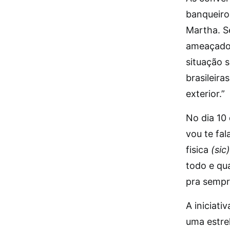
banqueiro
Martha. S
ameaçado 
situação s
brasileira
exterior.”
No dia 10
vou te fal
fisica
(sic)
todo e qu
pra sempr
A iniciati
uma estre