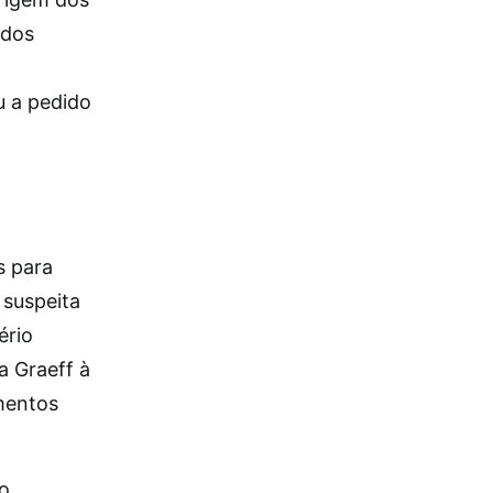
 dos
u a pedido
s para
 suspeita
ério
a Graeff à
mentos
o