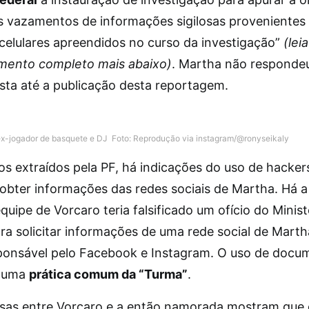
s vazamentos de informações sigilosas provenientes
 celulares apreendidos no curso da investigação”
(leia
mento completo mais abaixo)
. Martha não responde
ista até a publicação desta reportagem.
ex-jogador de basquete e DJ
Foto: Reprodução via instagram/@ronyseikaly
os extraídos pela PF, há indicações do uso de hacker
 obter informações das redes sociais de Martha. Há a
quipe de Vorcaro teria falsificado um ofício do Minist
ra solicitar informações de uma rede social de Marth
ponsável pelo Facebook e Instagram. O uso de docu
a uma
prática comum da “Turma”
.
sas entre Vorcaro e a então namorada mostram que 