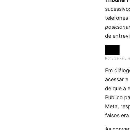
sucessivo
telefones
posiciona
de entrev
Rony Seikaly: 
Em diálog
acessar e
de que a e
Público pa
Meta, res
falsos er
As conver