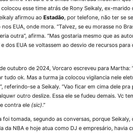
 colocou esse time atrás de Rony Seikaly, ex-marido 
eikaly afirmou ao
Estadão
, por telefone, não ter se s
nos EUA, onde mora. “Talvez, se eu morasse no Bras
eria outra”, afirma. “Mas gostaria mesmo que as auto
s e dos EUA se voltassem ao desvio de recursos para 
 de outubro de 2024, Vorcaro escreveu para Martha: 
ar tudo ok. Mas a turma ja colocou vigilancia nele elet
”, referindo-se a Seikaly. “Vao ficar em cima dele pra
alquwr outro deslize. Essa ele se fudeu demais. Vc t
e contra ele
(sic)
.”
va foi tomada, segundo as conversas, porque Seikaly, 
la da NBA e hoje atua como DJ e empresário, havia 