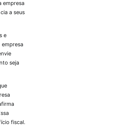
da empresa
cia a seus
s e
ma empresa
envie
nto seja
que
resa
afirma
Essa
io fiscal.