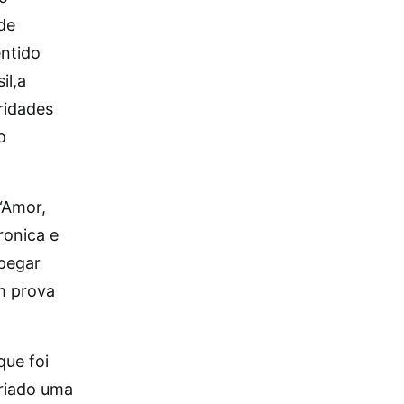
de
entido
il,a
ridades
o
“Amor,
ronica e
 pegar
em prova
que foi
criado uma